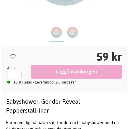
59 kr
Antal:
10 st i lager - Leveranstid: 2-3 vardagar
Babyshower, Gender Reveal
Papperstallrikar
Förbered dig på bästa sätt för dop och babyshower med en
fin doppresent och snygga dekorationer.