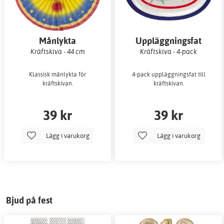
Månlykta
Uppläggningsfat
DOP
BAKNING
Kräftskiva - 44 cm
Kräftskiva - 4-pack
Klassisk månlykta för
4-pack uppläggningsfat till
kräftskivan.
kräftskivan.
39 kr
39 kr
Lägg i varukorg
Lägg i varukorg
ALLA FESTARTIKLAR
FÄRGTEMAN
Bjud på fest