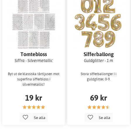
BALLONGER
AROMER/ESSENSER
Tomtebloss
Sifferballong
Siffra - Silvermetallic
Guldglitter - 1 m
MÖHIPPA
FÖDELSEDAGSFEST
Byt ut de klassiska tårtljusen mot
Stora sifferballonger i i
superfina sifferbloss i
guldglitter, 0-9.
silvermetallic!
19 kr
69 kr
Se alla
Se alla