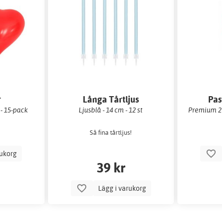
r
Långa Tårtljus
Pas
 - 15-pack
Ljusblå - 14 cm - 12 st
Premium 27
Så fina tårtljus!
rukorg
39 kr
Lägg i varukorg