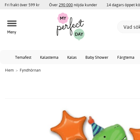
Fri frakt över 599 kr
Över
290 000
nöjda kunder
14 dagars öppet k
Meny
Temafest
Kalastema
Kalas
Baby Shower
Färgtema
Hem
>
Fyndhörnan