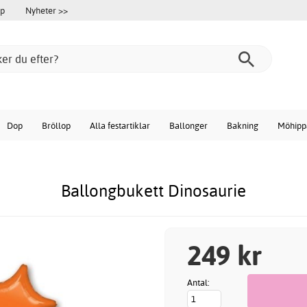
öp
Nyheter >>
Dop
Bröllop
Alla festartiklar
Ballonger
Bakning
Möhipp
Ballongbukett Dinosaurie
249 kr
Antal: