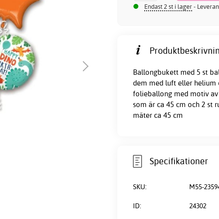
Endast 2 st i lager
- Leveran
Produktbeskrivnin
Ballongbukett med 5 st ba
dem med luft eller helium o
folieballong med motiv av 
som är ca 45 cm och 2 st r
mäter ca 45 cm
Specifikationer
SKU:
M55-2359
ID:
24302