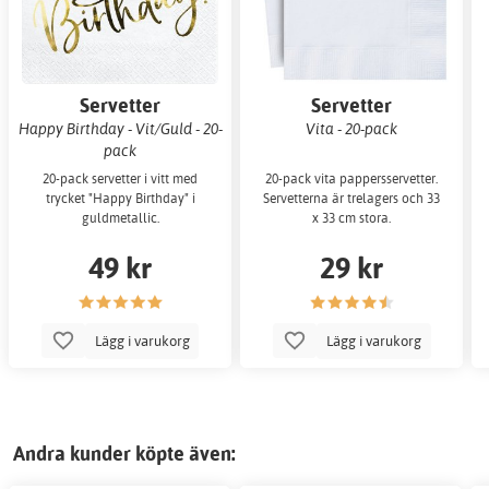
Servetter
Servetter
Happy Birthday - Vit/Guld - 20-
Vita - 20-pack
pack
20-pack servetter i vitt med
20-pack vita pappersservetter.
trycket "Happy Birthday" i
Servetterna är trelagers och 33
guldmetallic.
x 33 cm stora.
49 kr
29 kr
Lägg i varukorg
Lägg i varukorg
Andra kunder köpte även: