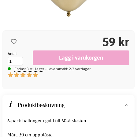
59 kr
Antal:
Endast 3 st i lager
- Leveranstid: 2-3 vardagar
Produktbeskrivning:
6-pack
ballonger
i
guld
till 60-årsfesten.
Mått: 30 cm uppblåsta.