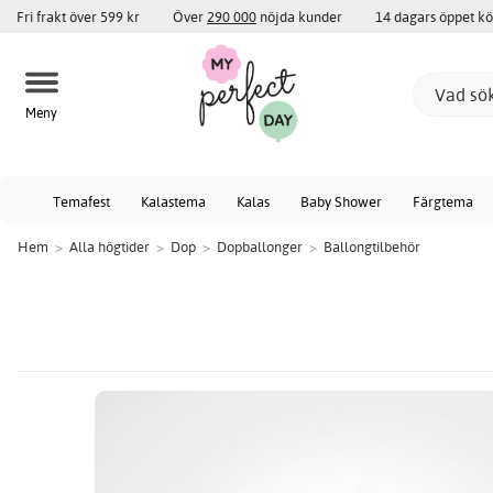
Fri frakt över 599 kr
Över
290 000
nöjda kunder
14 dagars öppet k
Meny
Temafest
Kalastema
Kalas
Baby Shower
Färgtema
Hem
>
Alla högtider
>
Dop
>
Dopballonger
>
Ballongtilbehör