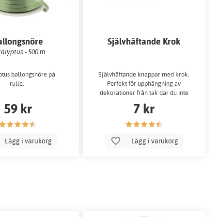
allongsnöre
Självhäftande Krok
alyptus - 500 m
ptus ballongsnöre på
Självhäftande knappar med krok.
rulle.
Perfekt för upphängning av
dekorationer från tak där du inte
vill sp...
59 kr
7 kr
Lägg i varukorg
Lägg i varukorg