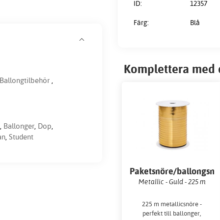
ID:
12357
Färg:
Blå
Komplettera med 
Ballongtilbehör
,
,
Ballonger
,
Dop
,
an
,
Student
Paketsnöre/ballongsnö
Metallic - Guld - 225 m
225 m metallicsnöre -
perfekt till ballonger,