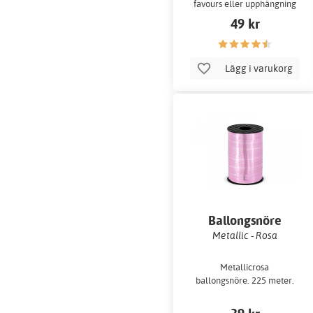
favours eller upphängning
av dekor. Bandet är 5 mm
49 kr
brett.
Lägg i varukorg
Ballongsnöre
Metallic - Rosa
Metallicrosa
ballongsnöre. 225 meter.