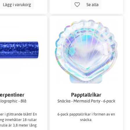
Lägg i varukorg
Se alla
erpentiner
Papptallrikar
lographic - Blå
Snäcka - Mermaid Party - 6-pack
r i glittrande blått! En
6-pack papptallrikar i formen av en
ng innehåller 18 rullar
snäcka.
rulle är 3,8 meter lång.