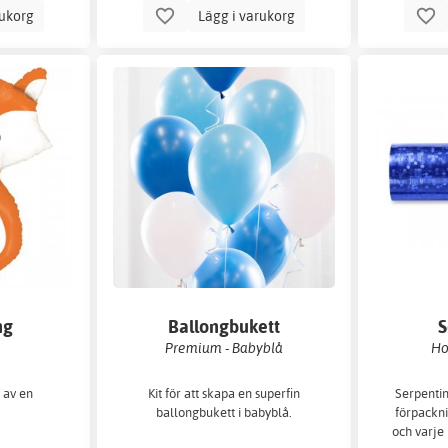
rukorg
Lägg i varukorg
ng
Ballongbukett
S
Premium - Babyblå
Ho
 av en
Kit för att skapa en superfin
Serpentine
ballongbukett i babyblå.
förpackni
och varje 