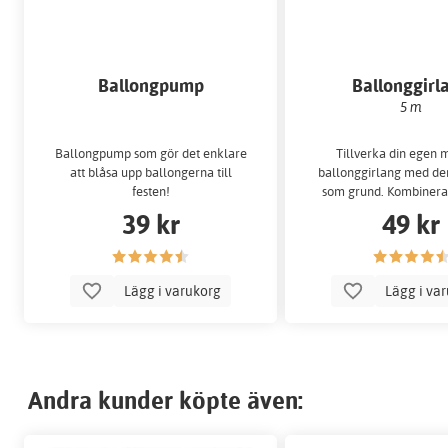
Ballongpump
Ballonggirl
5 m
Ballongpump som gör det enklare
Tillverka din egen 
att blåsa upp ballongerna till
ballonggirlang med d
festen!
som grund. Kombinera
våra ballonge
39 kr
49 kr
Lägg i varukorg
Lägg i va
Andra kunder köpte även: