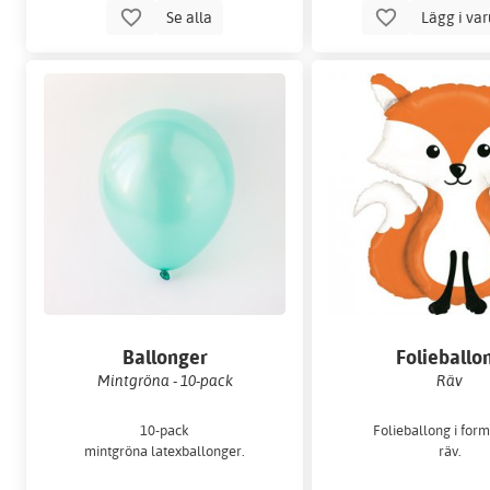
Se alla
Lägg i va
Ballonger
Folieballo
Mintgröna - 10-pack
Räv
10-pack
Folieballong i form
mintgröna latexballonger.
räv.