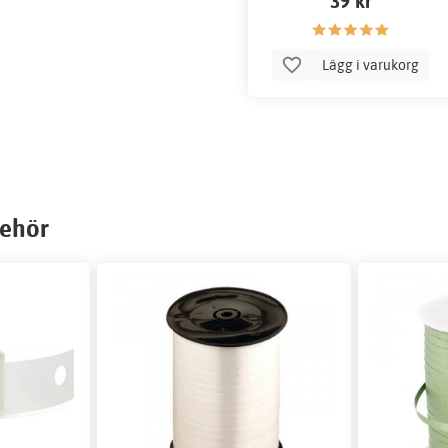
39 kr
Lägg i varukorg
behör