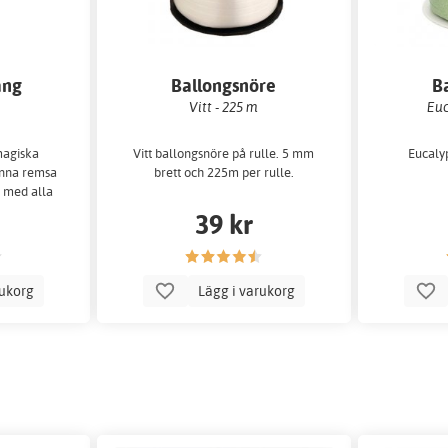
ang
Ballongsnöre
B
Vitt - 225 m
Euc
magiska
Vitt ballongsnöre på rulle. 5 mm
Eucaly
enna remsa
brett och 225m per rulle.
 med alla
r.
39 kr
rukorg
Lägg i varukorg