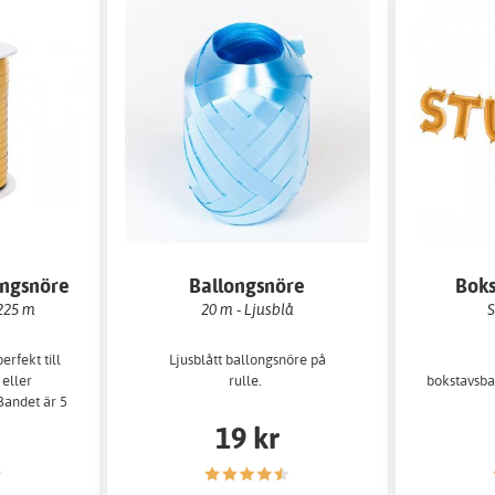
ongsnöre
Ballongsnöre
Boks
 225 m
20 m - Ljusblå
S
erfekt till
Ljusblått ballongsnöre på
 eller
rulle.
bokstavsba
Bandet är 5
19 kr