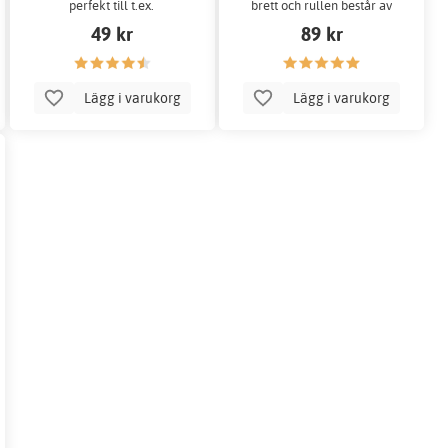
perfekt till t.ex.
brett och rullen består av
ballonsnöre, knyta runt
500 meter snöre.
49 kr
89 kr
presentaskar eller för att
fästa dekorationer!
Lägg i varukorg
Lägg i varukorg