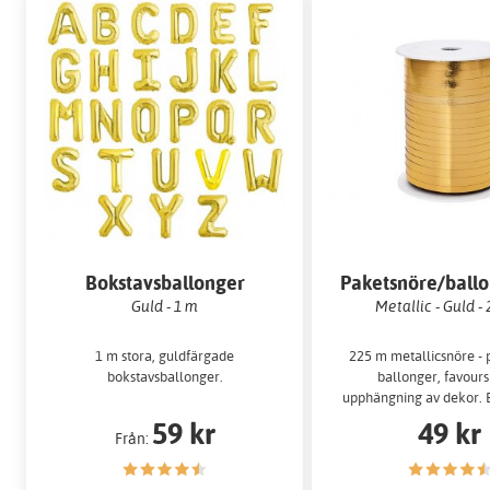
Bokstavsballonger
Paketsnöre/ball
Guld - 1 m
Metallic - Guld -
1 m stora, guldfärgade
225 m metallicsnöre - p
bokstavsballonger.
ballonger, favours
upphängning av dekor. 
mm brett.
59 kr
49 kr
Från: