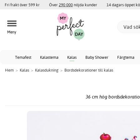
Fri frakt över 599 kr
Över
290 000
nöjda kunder
14 dagars öppet k
Meny
Temafest
Kalastema
Kalas
Baby Shower
Färgtema
Hem
>
Kalas
>
Kalasdukning
>
Bordsdekorationer till kalas
36 cm hög bordsdekoration 