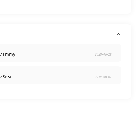
av Emmy
2020-06-28
v Sissi
2019-08-07