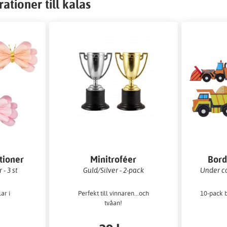
tioner till kalas
tioner
Minitroféer
Bord
 - 3 st
Guld/Silver - 2-pack
Under co
ar i
Perfekt till vinnaren...och
10-pack 
tvåan!