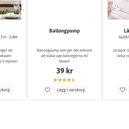
r
Ballongpump
Lå
3 st - 2,4m
Guld/
nger att
Ballongpump som gör det enklare
16-pack lå
lokalen.
att blåsa upp ballongerna till
olika r
v 5 stycken
festen!
h en är 2
39 kr
rukorg
Lägg i varukorg