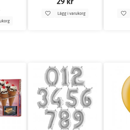
29 kr
Lägg i varukorg
rukorg