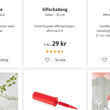
re
Sifferballong
ack
Silver - 35 cm
Meta
 eller baka
Silverfärgade sifferballonger i
Guldfä
ar.
siffrorna 0-9.
metallicg
27 cm i di
29 kr
Från:
rukorg
Se alla