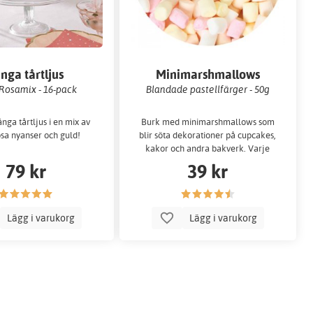
nga tårtljus
Minimarshmallows
Rosamix - 16-pack
Blandade pastellfärger - 50g
nga tårtljus i en mix av
Burk med minimarshmallows som
osa nyanser och guld!
blir söta dekorationer på cupcakes,
kakor och andra bakverk. Varje
marshmallow är ca 0,5 cm.
79 kr
39 kr
Lägg i varukorg
Lägg i varukorg