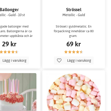
Ballonger
Strössel
llic - Guld - 10 st
Metallic - Guld
rgade ballonger med
Strössel i guldmetallic. En
lans. Ballongerna är ca
förpackning innehåller ca 80
ameter uppblåsta och är
gram.
tillver...
29 kr
69 kr
Lägg i varukorg
Lägg i varukorg