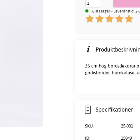
6 st i lager - Leveranstid: 2
Produktbeskrivnin
36 cm hög bordsdekoration 
godisbordet, barnkalaset el
Specifikationer
SKU:
25-031
ID:
15049