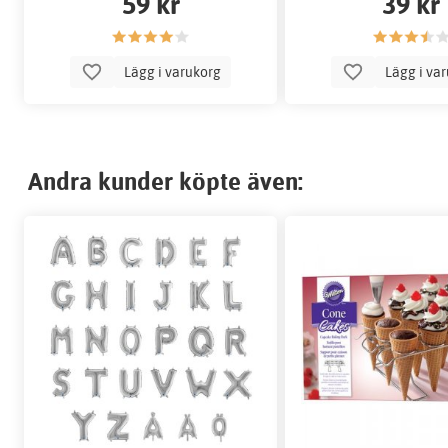
59 kr
39 kr
Lägg i varukorg
Lägg i va
Andra kunder köpte även: