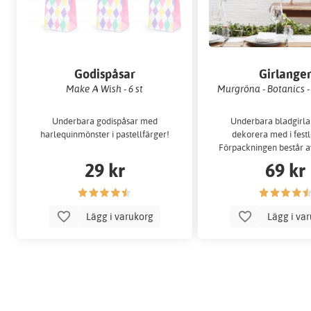
Godispåsar
Girlange
Make A Wish - 6 st
Murgröna - Botanics - 
Underbara godispåsar med
Underbara bladgirla
harlequinmönster i pastellfärger!
dekorera med i fest
Förpackningen består a
girlanger som var oc
29 kr
69 kr
meter lå
Lägg i varukorg
Lägg i va