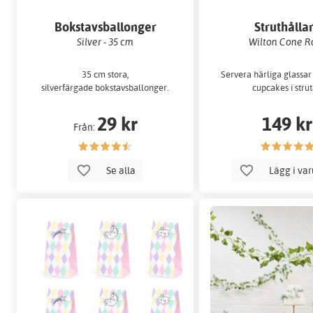
Bokstavsballonger
Struthålla
Silver - 35 cm
Wilton Cone R
35 cm stora,
Servera härliga glassar
silverfärgade bokstavsballonger.
cupcakes i strut
29 kr
149 kr
Från:
Se alla
Lägg i va