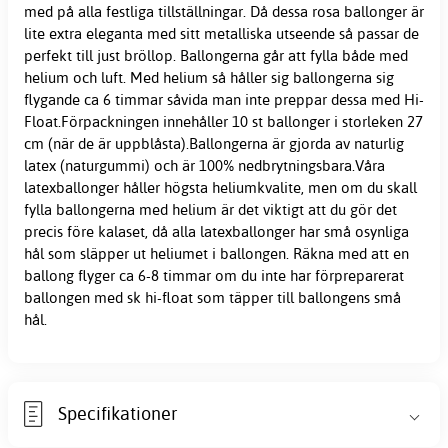
med på alla festliga tillställningar. Då dessa rosa ballonger är
lite extra eleganta med sitt metalliska utseende så passar de
perfekt till just bröllop. Ballongerna går att fylla både med
helium och luft. Med helium så håller sig ballongerna sig
flygande ca 6 timmar såvida man inte preppar dessa med Hi-
Float.Förpackningen innehåller 10 st ballonger i storleken 27
cm (när de är uppblåsta).Ballongerna är gjorda av naturlig
latex (naturgummi) och är 100% nedbrytningsbara.Våra
latexballonger håller högsta heliumkvalite, men om du skall
fylla ballongerna med helium är det viktigt att du gör det
precis före kalaset, då alla latexballonger har små osynliga
hål som släpper ut heliumet i ballongen. Räkna med att en
ballong flyger ca 6-8 timmar om du inte har förpreparerat
ballongen med sk hi-float som täpper till ballongens små
hål.
Specifikationer