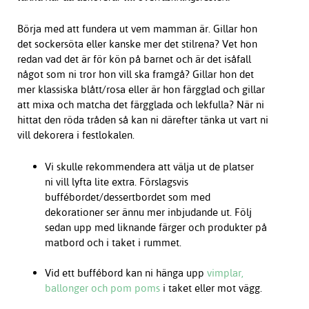
Börja med att fundera ut vem mamman är. Gillar hon
det sockersöta eller kanske mer det stilrena? Vet hon
redan vad det är för kön på barnet och är det isåfall
något som ni tror hon vill ska framgå? Gillar hon det
mer klassiska blått/rosa eller är hon färgglad och gillar
att mixa och matcha det färgglada och lekfulla? När ni
hittat den röda tråden så kan ni därefter tänka ut vart ni
vill dekorera i festlokalen.
Vi skulle rekommendera att välja ut de platser
ni vill lyfta lite extra. Förslagsvis
buffébordet/dessertbordet som med
dekorationer ser ännu mer inbjudande ut. Följ
sedan upp med liknande färger och produkter på
matbord och i taket i rummet.
Vid ett buffébord kan ni hänga upp
vimplar,
ballonger och pom poms
i taket eller mot vägg.