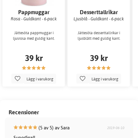
Pappmuggar
Desserttallrikar
Rosa - Guldkant - 6-pack
Ljusblå - Guldkant - 6-pack
Jättesöta pappmuggar i
Jättesöta desserttallrikar i
ljusrosa med guldig kant.
ljusblått med guldig kant.
39 kr
39 kr
Lägg i varukorg
Lägg i varukorg
Recensioner
(5 av 5) av Sara
2019-06-10
Superfina!!