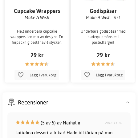
Cupcake Wrappers
Godispåsar
Unicorn
Make A Wish
Make A Wish - 6 st
Helt underbara cupcake
Underbara godispåsar med
wrappers i en mix av designs. En
harlequinmönster i
förpacknig består av 6 stycken.
pastellfärger!
29 kr
29 kr
Lägg i varukorg
Lägg i varukorg
Recensioner
(5 av 5) av Nathalie
2018-11-30
Jättefina desserttallrikar! Hade till tårtan på min