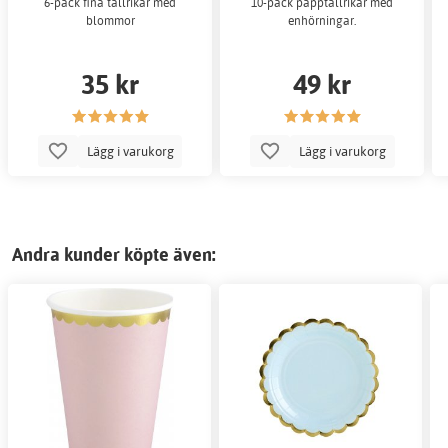
6-pack fina tallrikar med
10-pack papptallrikar med
blommor
enhörningar.
35 kr
49 kr
Lägg i varukorg
Lägg i varukorg
Andra kunder köpte även: