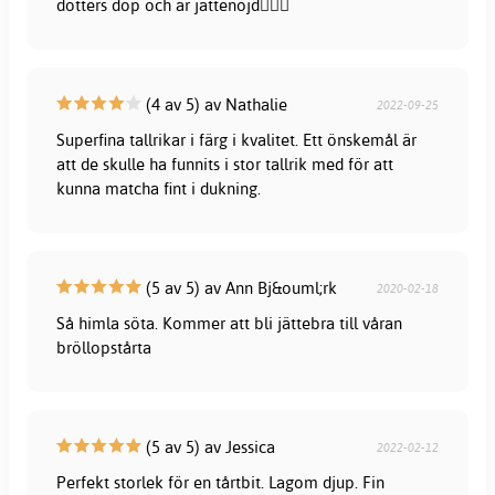
dotters dop och är jättenöjd👍🏼😍
(4 av 5) av Nathalie
2022-09-25
Superfina tallrikar i färg i kvalitet. Ett önskemål är
att de skulle ha funnits i stor tallrik med för att
kunna matcha fint i dukning.
(5 av 5) av Ann Bj&ouml;rk
2020-02-18
Så himla söta. Kommer att bli jättebra till våran
bröllopstårta
(5 av 5) av Jessica
2022-02-12
Perfekt storlek för en tårtbit. Lagom djup. Fin