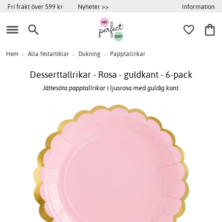
Information
Fri frakt över 599 kr
Nyheter >>
Hem
>
Alla festartiklar
>
Dukning
>
Papptallrikar
Desserttallrikar - Rosa - guldkant - 6-pack
Jättesöta papptallrikar i ljusrosa med guldig kant.