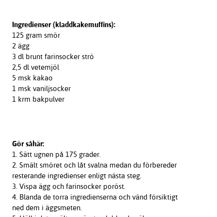
Ingredienser (kladdkakemuffins):
125 gram smör
2 ägg
3 dl brunt farinsocker strö
2,5 dl vetemjöl
5 msk kakao
1 msk vaniljsocker
1 krm bakpulver
Gör såhär:
1. Sätt ugnen på 175 grader.
2. Smält smöret och låt svalna medan du förbereder
resterande ingredienser enligt nästa steg.
3. Vispa ägg och farinsocker poröst.
4. Blanda de torra ingredienserna och vänd försiktigt
ned dem i äggsmeten.