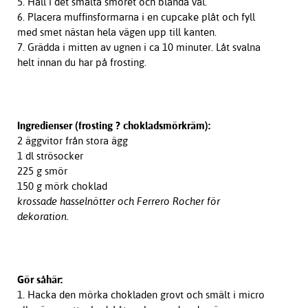
5. Häll i det smälta smöret och blanda väl.
6. Placera muffinsformarna i en cupcake plåt och fyll
med smet nästan hela vägen upp till kanten.
7. Grädda i mitten av ugnen i ca 10 minuter. Låt svalna
helt innan du har på frosting.
Ingredienser (frosting ? chokladsmörkräm):
2 äggvitor från stora ägg
1 dl strösocker
225 g smör
150 g mörk choklad
krossade hasselnötter och Ferrero Rocher för
dekoration.
Gör såhär:
1. Hacka den mörka chokladen grovt och smält i micro