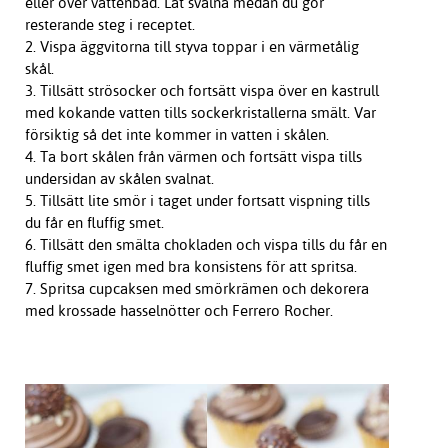
eller över vattenbad. Låt svalna medan du gör
resterande steg i receptet.
2. Vispa äggvitorna till styva toppar i en värmetålig
skål.
3. Tillsätt strösocker och fortsätt vispa över en kastrull
med kokande vatten tills sockerkristallerna smält. Var
försiktig så det inte kommer in vatten i skålen.
4. Ta bort skålen från värmen och fortsätt vispa tills
undersidan av skålen svalnat.
5. Tillsätt lite smör i taget under fortsatt vispning tills
du får en fluffig smet.
6. Tillsätt den smälta chokladen och vispa tills du får en
fluffig smet igen med bra konsistens för att spritsa.
7. Spritsa cupcaksen med smörkrämen och dekorera
med krossade hasselnötter och Ferrero Rocher.