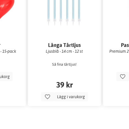
r
Långa Tårtljus
Pas
 - 15-pack
Ljusblå - 14 cm - 12 st
Premium 27
Så fina tårtljus!
rukorg
39 kr
Lägg i varukorg