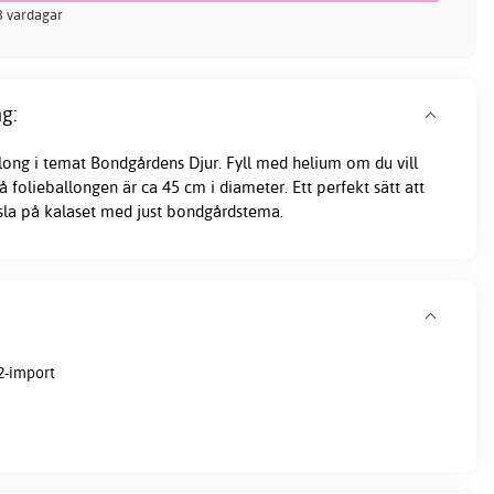
-3 vardagar
g:
long i temat Bondgårdens Djur. Fyll med helium om du vill
på folieballongen är ca 45 cm i diameter. Ett perfekt sätt att
änsla på kalaset med just bondgårdstema.
2-import