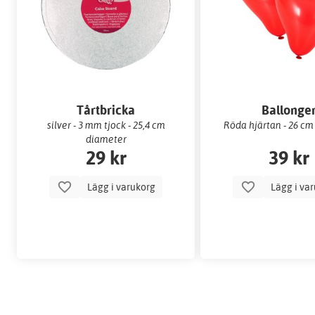
Tårtbricka
Ballonge
silver - 3 mm tjock - 25,4 cm
Röda hjärtan - 26 cm
diameter
29 kr
39 kr
Lägg i varukorg
Lägg i va