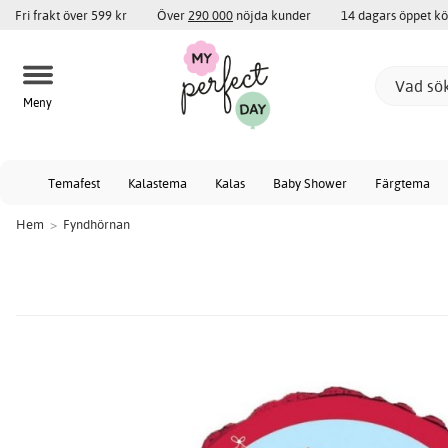
Fri frakt över 599 kr
Över
290 000
nöjda kunder
14 dagars öppet k
Meny
Temafest
Kalastema
Kalas
Baby Shower
Färgtema
Hem
>
Fyndhörnan