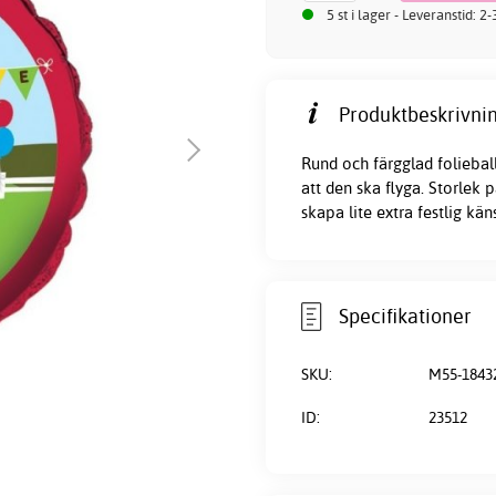
5 st i lager - Leveranstid: 2
Produktbeskrivnin
Rund och färgglad foliebal
att den ska flyga. Storlek 
skapa lite extra festlig k
Specifikationer
SKU:
M55-1843
ID:
23512