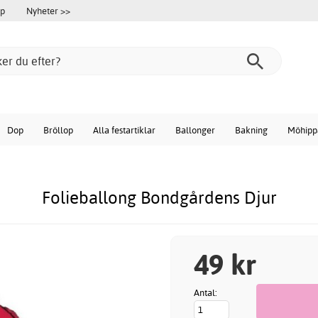
öp
Nyheter >>
Dop
Bröllop
Alla festartiklar
Ballonger
Bakning
Möhipp
Folieballong Bondgårdens Djur
49 kr
Antal: