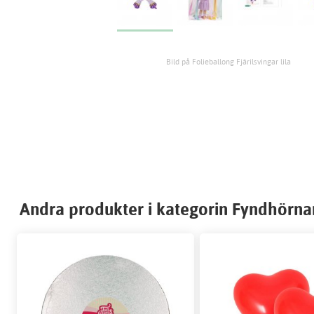
Bild på Folieballong Fjärilsvingar lila
Andra produkter i kategorin Fyndhörna