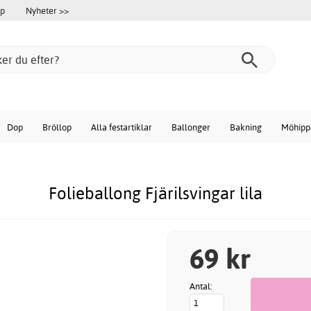
öp
Nyheter >>
Dop
Bröllop
Alla festartiklar
Ballonger
Bakning
Möhipp
Folieballong Fjärilsvingar lila
69 kr
Antal: