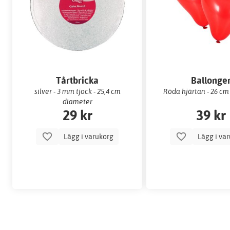
Tårtbricka
Ballonge
silver - 3 mm tjock - 25,4 cm
Röda hjärtan - 26 cm
diameter
29 kr
39 kr
Lägg i varukorg
Lägg i va