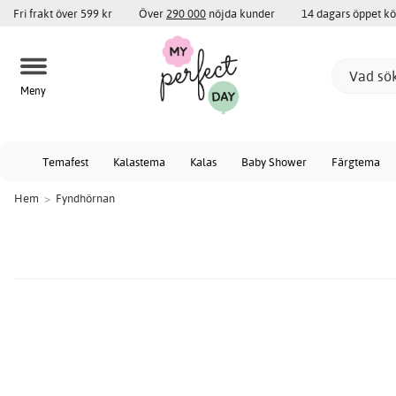
Fri frakt över 599 kr
Över
290 000
nöjda kunder
14 dagars öppet k
Meny
Temafest
Kalastema
Kalas
Baby Shower
Färgtema
Hem
>
Fyndhörnan