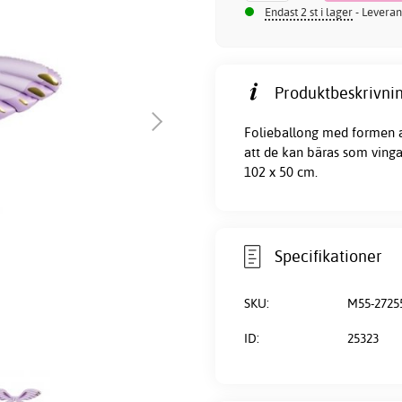
Endast 2 st i lager
- Leveran
Produktbeskrivnin
Folieballong med formen av
att de kan bäras som vinga
102 x 50 cm.
Specifikationer
SKU:
M55-2725
ID:
25323