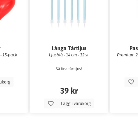
r
Långa Tårtljus
Pas
 - 15-pack
Ljusblå - 14 cm - 12 st
Premium 27
Så fina tårtljus!
rukorg
39 kr
Lägg i varukorg