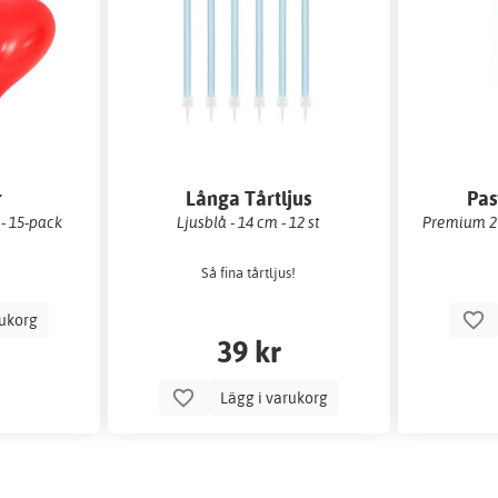
r
Långa Tårtljus
Pas
 - 15-pack
Ljusblå - 14 cm - 12 st
Premium 27
Så fina tårtljus!
rukorg
39 kr
Lägg i varukorg