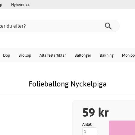
öp
Nyheter >>
Dop
Bröllop
Alla festartiklar
Ballonger
Bakning
Möhipp
Folieballong Nyckelpiga
59 kr
Antal: