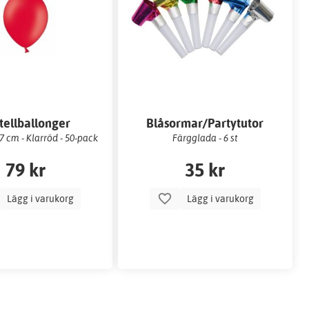
tellballonger
Blåsormar/Partytutor
 cm - Klarröd - 50-pack
Färgglada - 6 st
79 kr
35 kr
Lägg i varukorg
Lägg i varukorg