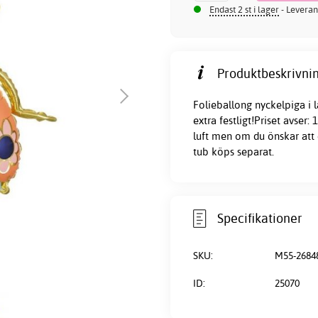
Endast 2 st i lager
- Leveran
Produktbeskrivnin
Folieballong nyckelpiga i l
extra festligt!Priset avser
luft men om du önskar att 
tub köps separat.
Specifikationer
SKU:
M55-2684
ID:
25070