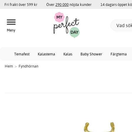
Fri frakt över 599 kr
Över
290 000
nöjda kunder
14 dagars öppet k
Meny
Temafest
Kalastema
Kalas
Baby Shower
Färgtema
Hem
>
Fyndhörnan