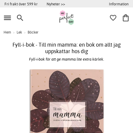
Information
Fri frakt över 599 kr
Nyheter >>
Hem
>
Lek
>
Böcker
Fyll-i-bok - Till min mamma: en bok om allt jag
uppskattar hos dig
Fyll-i-bok för att ge mamma lite extra kärlek.