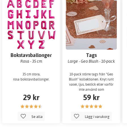
Bokstavsballonger
Tags
Rosa - 35 cm
Large - Geo Blush - 10-pack
35 cm stora,
10-pack större tags från "Geo
rosa bokstavsballonger.
Blush" kollektionen. Knyt runt
vaser, ljus, bestick eller varför
inte använd som
29 kr
59 kr
placeringskort?
Se alla
Lägg i varukorg