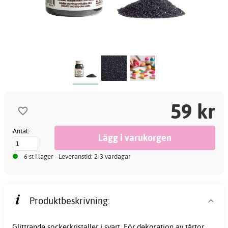
59 kr
Antal:
6 st i lager - Leveranstid: 2-3 vardagar
Produktbeskrivning:
Glittrande sockerkristaller i svart. För dekoration av tårtor,