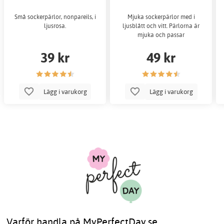
Små sockerpärlor, nonpareils, i
Mjuka sockerpärlor med i
ljusrosa.
ljusblått och vitt. Pärlorna är
mjuka och passar
39 kr
49 kr
Lägg i varukorg
Lägg i varukorg
Varför handla på MyPerfectDay.se