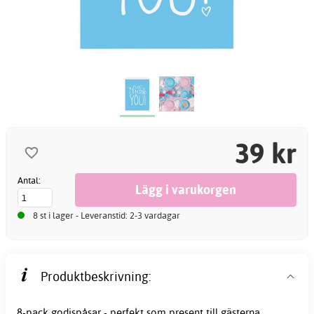
39 kr
Antal:
8 st i lager - Leveranstid: 2-3 vardagar
Produktbeskrivning:
8-pack godispåsar - perfekt som present till gästerna.