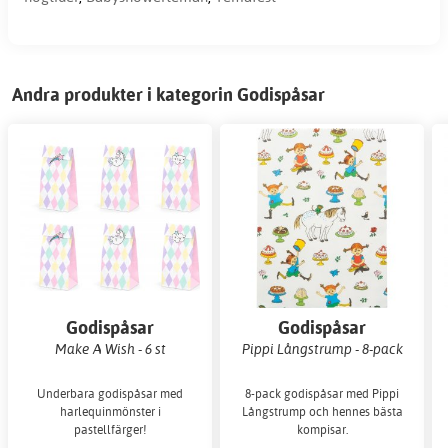
Andra produkter i kategorin Godispåsar
Godispåsar
Godispåsar
Make A Wish - 6 st
Pippi Långstrump - 8-pack
Underbara godispåsar med
8-pack godispåsar med Pippi
harlequinmönster i
Långstrump och hennes bästa
pastellfärger!
kompisar.