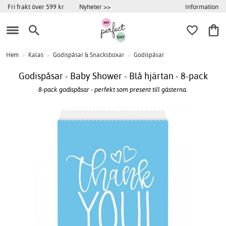
Information
Fri frakt över 599 kr
Nyheter >>
Hem
>
Kalas
>
Godispåsar & Snacksboxar
>
Godispåsar
Godispåsar - Baby Shower - Blå hjärtan - 8-pack
8-pack godispåsar - perfekt som present till gästerna.