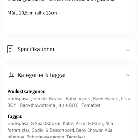
Mått: 20,5cm tall x 16cm
Specifikationer
Kategorier & taggar
Produktkategorier:
Godispåsar
,
Gender Reveal
,
Baby hearts
,
Baby Hearts
,
It's a
BOY - Babyshowertema
,
It's a BOY - Temafest
Taggar:
Godispåsar & Snacksboxar
,
Kalas
,
Askar & Påsar
,
Alla
festartiklar
,
Godis- & Dessertbord
,
Baby Shower
,
Alla
högtider
,
Babyshowerteman
,
Temafest