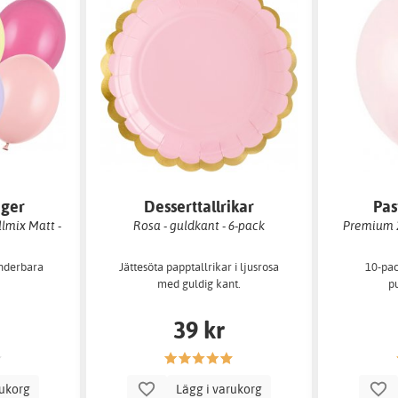
nger
Desserttallrikar
Pas
lmix Matt -
Rosa - guldkant - 6-pack
Premium 2
underbara
Jättesöta papptallrikar i ljusrosa
10-pac
.
med guldig kant.
p
39 kr
rukorg
Lägg i varukorg