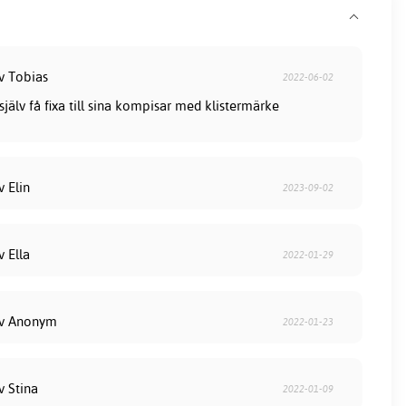
v Tobias
2022-06-02
 själv få fixa till sina kompisar med klistermärke
v Elin
2023-09-02
v Ella
2022-01-29
av Anonym
2022-01-23
v Stina
2022-01-09