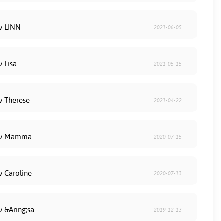
av LINN
2021-06-05
v Lisa
2021-05-15
av Therese
2021-04-22
 av Mamma
2020-07-15
v Caroline
2020-07-13
v &Aring;sa
2019-12-13