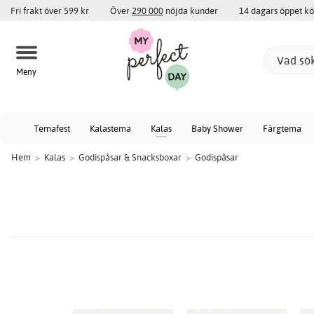
Fri frakt över 599 kr
Över
290 000
nöjda kunder
14 dagars öppet k
Meny
Temafest
Kalastema
Kalas
Baby Shower
Färgtema
Hem
>
Kalas
>
Godispåsar & Snacksboxar
>
Godispåsar