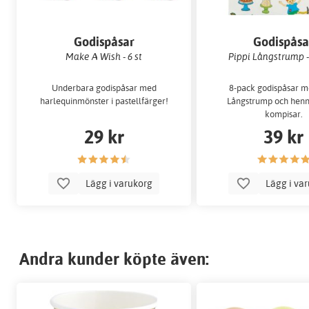
Godispåsar
Godispåsa
Make A Wish - 6 st
Pippi Långstrump -
Underbara godispåsar med
8-pack godispåsar m
harlequinmönster i pastellfärger!
Långstrump och henn
kompisar.
29 kr
39 kr
Lägg i varukorg
Lägg i va
Andra kunder köpte även: