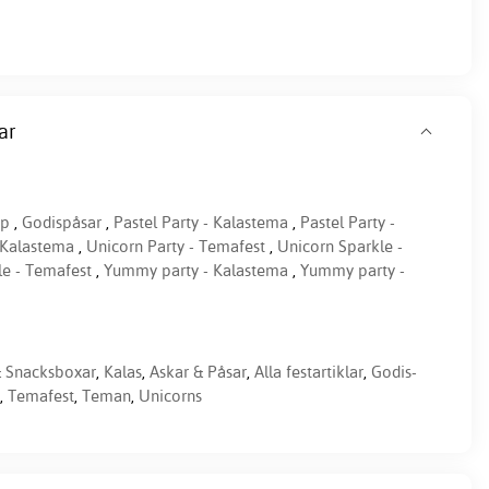
ar
p
,
Godispåsar
,
Pastel Party - Kalastema
,
Pastel Party -
 Kalastema
,
Unicorn Party - Temafest
,
Unicorn Sparkle -
le - Temafest
,
Yummy party - Kalastema
,
Yummy party -
& Snacksboxar
,
Kalas
,
Askar & Påsar
,
Alla festartiklar
,
Godis-
,
Temafest
,
Teman
,
Unicorns