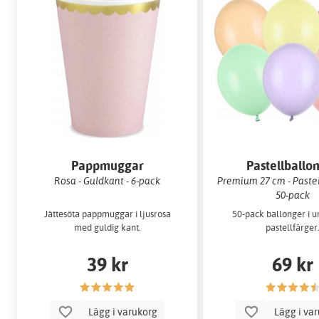
Pappmuggar
Pastellballo
Rosa - Guldkant - 6-pack
Premium 27 cm - Pastel
50-pack
Jättesöta pappmuggar i ljusrosa
50-pack ballonger i 
med guldig kant.
pastellfärger
39 kr
69 kr
Lägg i varukorg
Lägg i va