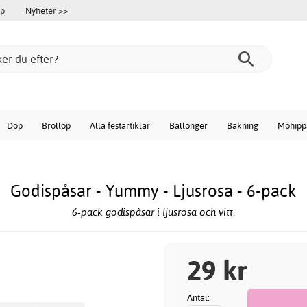
öp
Nyheter >>
Dop
Bröllop
Alla festartiklar
Ballonger
Bakning
Möhipp
Godispåsar - Yummy - Ljusrosa - 6-pack
6-pack godispåsar i ljusrosa och vitt.
29 kr
Antal: