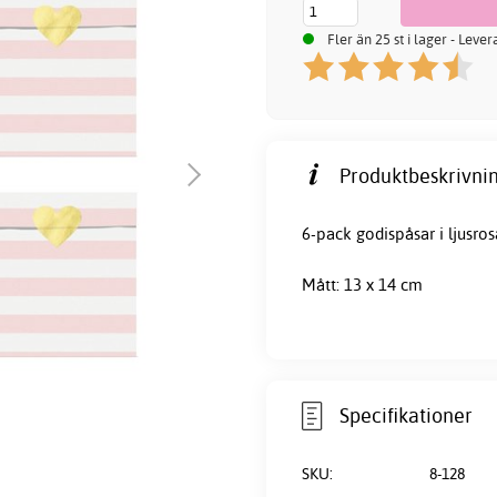
Fler än 25 st i lager - Leve
Produktbeskrivnin
6-pack
godispåsar
i ljusro
Mått: 13 x 14 cm
Specifikationer
SKU:
8-128