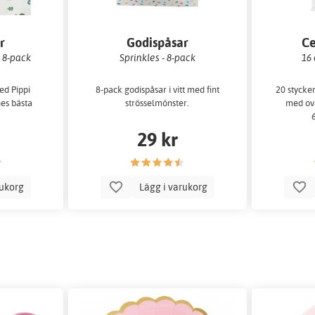
r
Godispåsar
Ce
 8-pack
Sprinkles - 8-pack
16 
ed Pippi
8-pack godispåsar i vitt med fint
20 stycke
es bästa
strösselmönster.
med ova
29 kr
rukorg
Lägg i varukorg