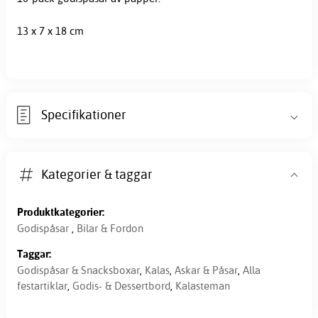
13 x 7 x 18 cm
Specifikationer
Kategorier & taggar
Produktkategorier:
Godispåsar
,
Bilar & Fordon
Taggar:
Godispåsar & Snacksboxar
,
Kalas
,
Askar & Påsar
,
Alla
festartiklar
,
Godis- & Dessertbord
,
Kalasteman