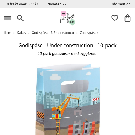
Information
Fri frakt över 599 kr
Nyheter >>
Hem
>
Kalas
>
Godispåsar & Snacksboxar
>
Godispåsar
Godispåse - Under construction - 10-pack
10-pack godispåsar med byggtema.