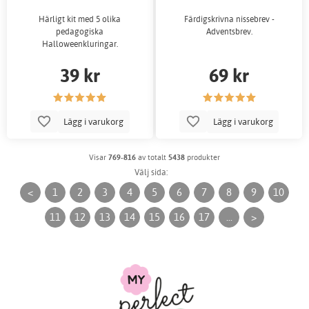
Härligt kit med 5 olika
Färdigskrivna nissebrev -
pedagogiska
Adventsbrev.
Halloweenkluringar.
39 kr
69 kr
Lägg i varukorg
Lägg i varukorg
Visar
769-816
av totalt
5438
produkter
Välj sida:
<
1
2
3
4
5
6
7
8
9
10
11
12
13
14
15
16
17
...
>