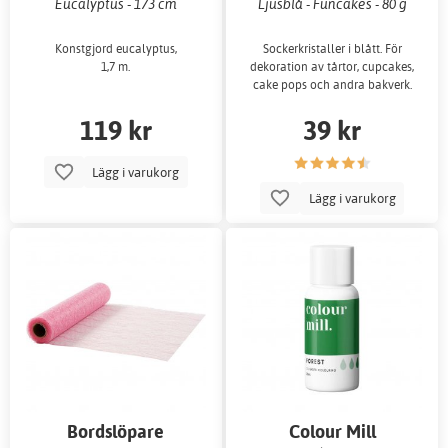
Eucalyptus - 173 cm
Ljusblå - Funcakes - 80 g
Konstgjord eucalyptus,
Sockerkristaller i blått. För
1,7 m.
dekoration av tårtor, cupcakes,
cake pops och andra bakverk.
119 kr
39 kr
Lägg i varukorg
Lägg i varukorg
Bordslöpare
Colour Mill