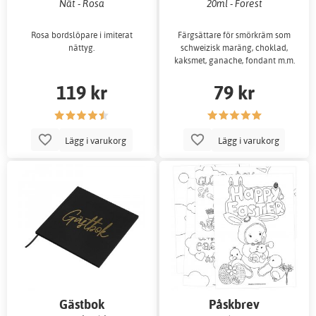
Nät - Rosa
20ml - Forest
Rosa bordslöpare i imiterat
Färgsättare för smörkräm som
nättyg.
schweizisk maräng, choklad,
kaksmet, ganache, fondant m.m.
119 kr
79 kr
Lägg i varukorg
Lägg i varukorg
Gästbok
Påskbrev