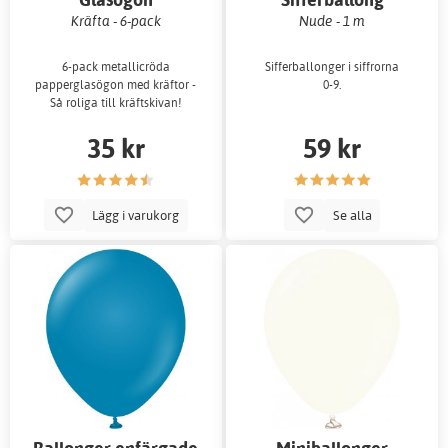
Kräfta - 6-pack
Nude - 1 m
6-pack metallicröda
Sifferballonger i siffrorna
papperglasögon med kräftor -
0-9.
Så roliga till kräftskivan!
35 kr
59 kr
Lägg i varukorg
Se alla