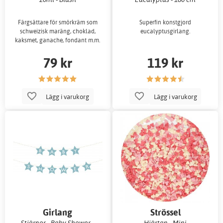
Färgsättare för smörkräm som
Superfin konstgjord
schweizisk maräng, choklad,
eucalyptusgirlang.
kaksmet, ganache, fondant m.m.
79 kr
119 kr
Lägg i varukorg
Lägg i varukorg
Girlang
Strössel
Stjärnor - Baby Shower -
Hjärtan - Mini