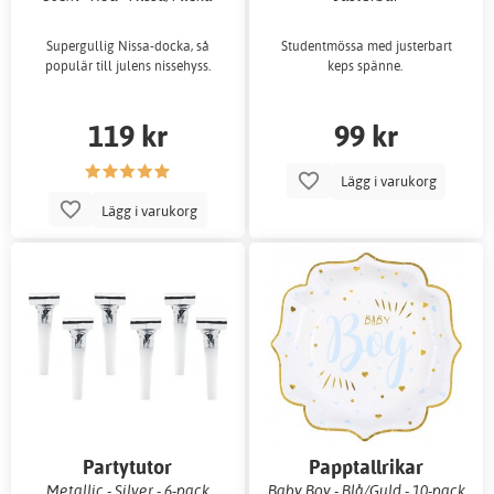
Supergullig Nissa-docka, så
Studentmössa med justerbart
populär till julens nissehyss.
keps spänne.
119 kr
99 kr
Lägg i varukorg
Lägg i varukorg
Partytutor
Papptallrikar
Metallic - Silver - 6-pack
Baby Boy - Blå/Guld - 10-pack