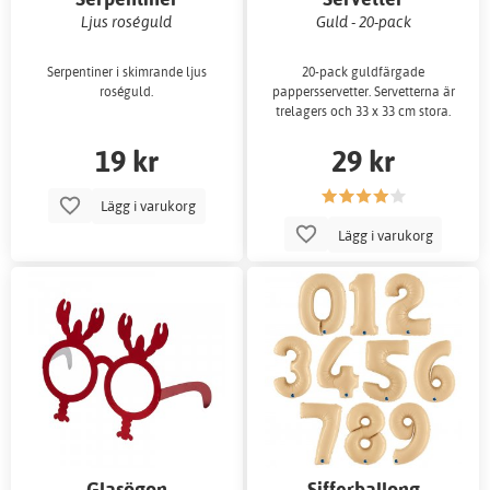
Ljus roséguld
Guld - 20-pack
Serpentiner i skimrande ljus
20-pack guldfärgade
roséguld.
pappersservetter. Servetterna är
trelagers och 33 x 33 cm stora.
19 kr
29 kr
Lägg i varukorg
Lägg i varukorg
Glasögon
Sifferballong