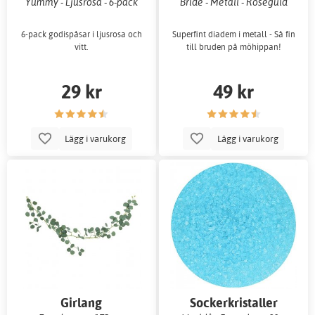
Yummy - Ljusrosa - 6-pack
Bride - Metall - Roséguld
6-pack godispåsar i ljusrosa och
Superfint diadem i metall - Så fin
vitt.
till bruden på möhippan!
29 kr
49 kr
Lägg i varukorg
Lägg i varukorg
Girlang
Sockerkristaller