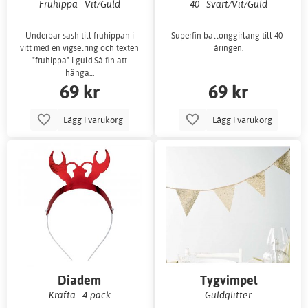
Fruhippa - Vit/Guld
40 - Svart/Vit/Guld
Underbar sash till fruhippan i
Superfin ballonggirlang till 40-
vitt med en vigselring och texten
åringen.
"fruhippa" i guld.Så fin att
hänga…
69 kr
69 kr
Lägg i varukorg
Lägg i varukorg
Diadem
Tygvimpel
Kräfta - 4-pack
Guldglitter