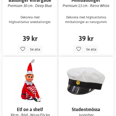
Ballonger enfärgade
Miniballonger
enfärgade
Premium 30 cm - Deep Blue
Premium 13 cm - Retro White
Dekorera med
Dekorera med högkvalitativa
högkvalitativa latexballonger.
miniballonger av naturgummi.
39 kr
39 kr
Se alla
Se alla
Elf on a shelf
Studentmössa
30cm - Röd - Nissa/Flicka
Justerbar