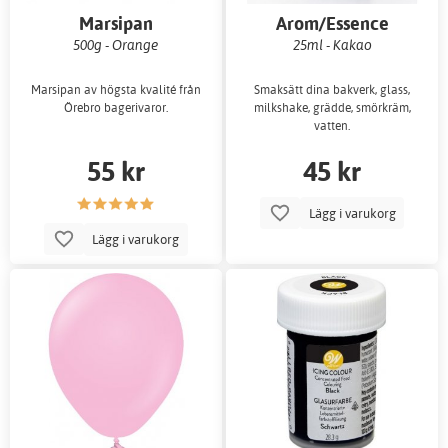
Marsipan
Arom/Essence
500g - Orange
25ml - Kakao
Marsipan av högsta kvalité från
Smaksätt dina bakverk, glass,
Örebro bagerivaror.
milkshake, grädde, smörkräm,
vatten.
55 kr
45 kr
Lägg i varukorg
Lägg i varukorg