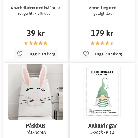
4-pack diadem med kräftor, så
Vimpel i tyg med
roliga till kräftskivan.
guldglitter.
39 kr
179 kr
Lägg i varukorg
Lägg i varukorg
Påskbus
Julkluringar
Påskharen
5-pack - Kit 1