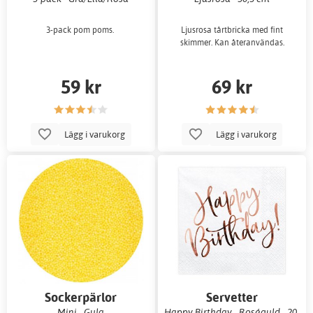
3-pack pom poms.
Ljusrosa tårtbricka med fint
skimmer. Kan återanvändas.
59 kr
69 kr
Lägg i varukorg
Lägg i varukorg
Sockerpärlor
Servetter
Mini - Gula
Happy Birthday - Roséguld - 20-