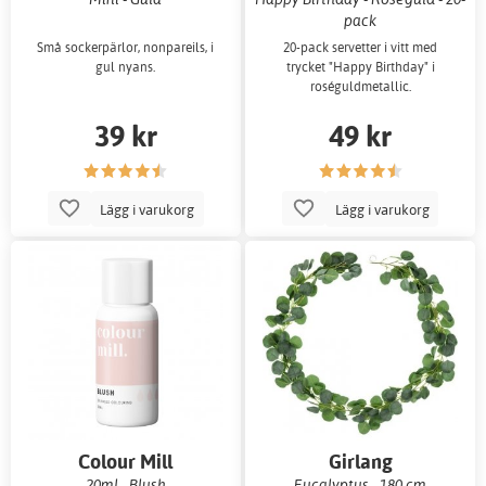
pack
Små sockerpärlor, nonpareils, i
20-pack servetter i vitt med
gul nyans.
trycket "Happy Birthday" i
roséguldmetallic.
39 kr
49 kr
Lägg i varukorg
Lägg i varukorg
Colour Mill
Girlang
20ml - Blush
Eucalyptus - 180 cm