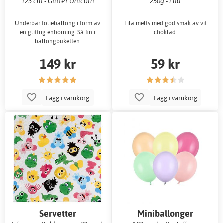
123 cm - Glitter Unicorn
250g - Lila
Underbar folieballong i form av
Lila melts med god smak av vit
en glittrig enhörning. Så fin i
choklad.
ballongbuketten.
149 kr
59 kr
Lägg i varukorg
Lägg i varukorg
Servetter
Miniballonger