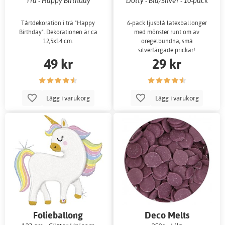
Trä - Happy Birthday
Dotty - Blå/Silver - 10-pack
Tårtdekoration i trä "Happy
6-pack ljusblå latexballonger
Birthday". Dekorationen är ca
med mönster runt om av
12,5x14 cm.
oregelbundna, små
silverfärgade prickar!
49 kr
29 kr
Lägg i varukorg
Lägg i varukorg
Folieballong
Deco Melts