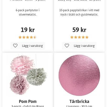
6-pack partytutor i
10-pack papptallrikar i vitt med
silvermetallic.
tryck i blått och guldmetallic.
19 kr
59 kr
Lägg i varukorg
Lägg i varukorg
Pom Pom
Tårtbricka
3-pack - Grå/Lila/Rosa
Ljusrosa - 30,5 cm