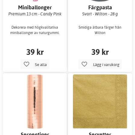
Miniballonger
Färgpasta
enfärgade
Premium 13 cm - Candy Pink
Svart - Wilton - 28 g
Dekorera med högkvalitativa
Smidiga ätbara färger från
miniballonger av naturgummi.
Wilton
39 kr
39 kr
Se alla
Lägg i varukorg
Serpentiner
Servetter