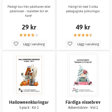
Påskigt bus från påskharen eller
Härligt kit med 5 olika
påsknissen - toaletten blir en
pedagogiska julkluringar.
hare!
29 kr
49 kr
Lägg i varukorg
Lägg i varukorg
Halloweenkluringar
Färdiga nissebrev
5-pack - Kit 1
Adventsbrev - Vol.1