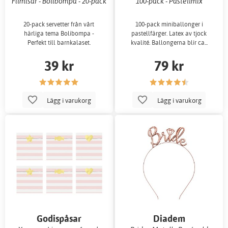
Filmisar - Bolibompa - 20-pack
100-pack - Pastellmix
20-pack servetter från vårt
100-pack miniballonger i
härliga tema Bolibompa -
pastellfärger. Latex av tjock
Perfekt till barnkalaset.
kvalité. Ballongerna blir ca...
39 kr
79 kr
Lägg i varukorg
Lägg i varukorg
Godispåsar
Diadem