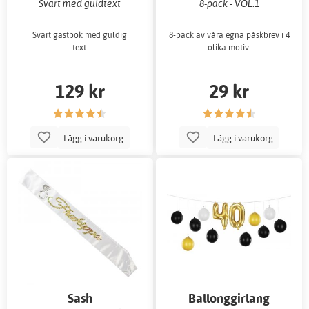
Svart med guldtext
8-pack - VOL.1
Svart gästbok med guldig
8-pack av våra egna påskbrev i 4
text.
olika motiv.
129 kr
29 kr
Lägg i varukorg
Lägg i varukorg
Sash
Ballonggirlang