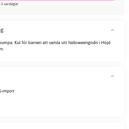
 2-3 vardagar
g:
umpa. Kul för barnen att samla sitt halloweengodis i.Höjd
m.
5-import