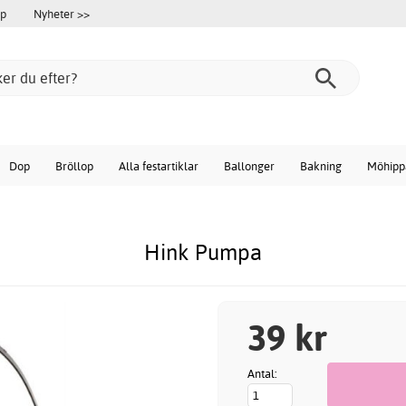
öp
Nyheter >>
Dop
Bröllop
Alla festartiklar
Ballonger
Bakning
Möhipp
Hink Pumpa
39 kr
Antal: