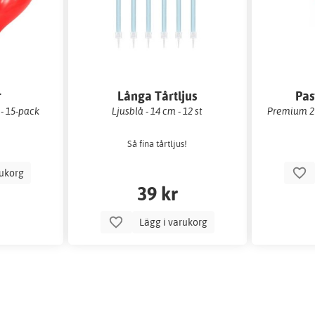
r
Långa Tårtljus
Pas
 - 15-pack
Ljusblå - 14 cm - 12 st
Premium 27
Så fina tårtljus!
rukorg
39 kr
Lägg i varukorg