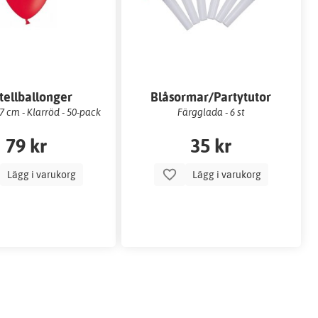
tellballonger
Blåsormar/Partytutor
 cm - Klarröd - 50-pack
Färgglada - 6 st
79 kr
35 kr
Lägg i varukorg
Lägg i varukorg