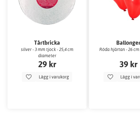
Tårtbricka
Ballonge
silver - 3 mm tjock - 25,4 cm
Röda hjärtan - 26 cm
diameter
29 kr
39 kr
Lägg i varukorg
Lägg i va