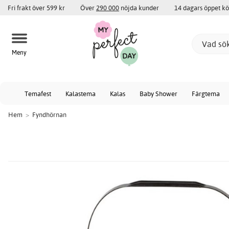
Fri frakt över 599 kr
Över
290 000
nöjda kunder
14 dagars öppet k
Meny
Temafest
Kalastema
Kalas
Baby Shower
Färgtema
Hem
>
Fyndhörnan