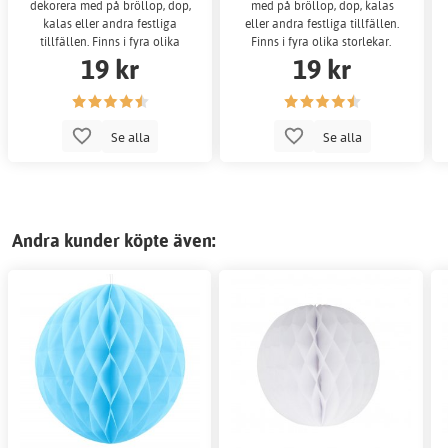
dekorera med på bröllop, dop,
med på bröllop, dop, kalas
kalas eller andra festliga
eller andra festliga tillfällen.
tillfällen. Finns i fyra olika
Finns i fyra olika storlekar.
19 kr
19 kr
storlekar.
Se alla
Se alla
Andra kunder köpte även: