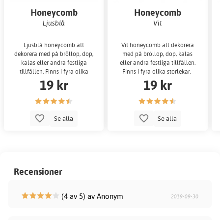
Honeycomb
Honeycomb
Ljusblå
Vit
Ljusblå honeycomb att
Vit honeycomb att dekorera
dekorera med på bröllop, dop,
med på bröllop, dop, kalas
kalas eller andra festliga
eller andra festliga tillfällen.
tillfällen. Finns i fyra olika
Finns i fyra olika storlekar.
19 kr
19 kr
storlekar.
Se alla
Se alla
Recensioner
(4 av 5) av Anonym
2019-09-30