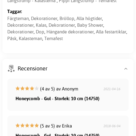
Långstrump - Kalastema
,
Pippi Långstrump - Temafest
Taggar:
Färgteman
,
Dekorationer
,
Bröllop
,
Alla högtider
,
Dekorationer
,
Kalas
,
Dekorationer
,
Baby Shower
,
Dekorationer
,
Dop
,
Hängande dekorationer
,
Alla festartiklar
,
Påsk
,
Kalasteman
,
Temafest
Recensioner
(4 av 5) av Anonym
2021-04-16
Honeycomb - Gul - Storlek: 10 cm (14750)
(5 av 5) av Erika
2018-06-04
Honeycomb - Gul - Storlek: 10 cm (14750)