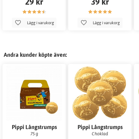
29 kr
39 kr
Lägg i varukorg
Lägg i varukorg
Andra kunder köpte även:
Pippi Långstrumps
Pippi Långstrumps
kappssäck- Guldpengar
gullpengar
75 g
Choklad