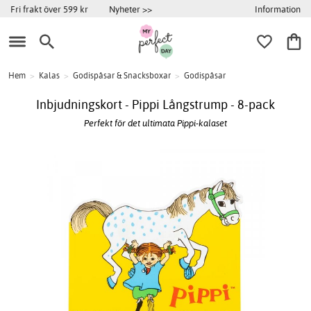
Information
Fri frakt över 599 kr
Nyheter >>
Hem
>
Kalas
>
Godispåsar & Snacksboxar
>
Godispåsar
Inbjudningskort - Pippi Långstrump - 8-pack
Perfekt för det ultimata Pippi-kalaset