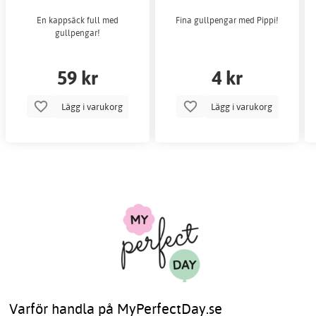
i choklad
En kappsäck full med
Fina gullpengar med Pippi!
gullpengar!
59 kr
4 kr
Lägg i varukorg
Lägg i varukorg
Varför handla på MyPerfectDay.se