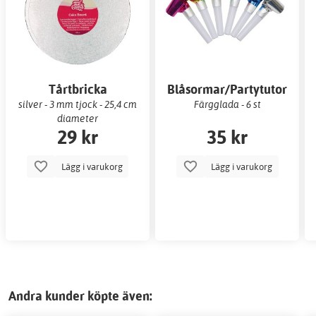
Tårtbricka
Blåsormar/Partytutor
silver - 3 mm tjock - 25,4 cm
Färgglada - 6 st
diameter
29 kr
35 kr
Lägg i varukorg
Lägg i varukorg
Andra kunder köpte även: