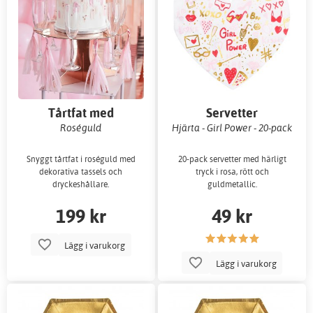
Tårtfat med
Servetter
dryckeshållare
Roséguld
Hjärta - Girl Power - 20-pack
Snyggt tårtfat i roséguld med
20-pack servetter med härligt
dekorativa tassels och
tryck i rosa, rött och
dryckeshållare.
guldmetallic.
199 kr
49 kr
Lägg i varukorg
Lägg i varukorg