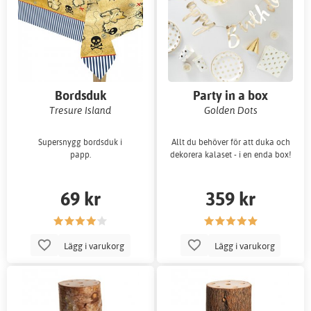
Bordsduk
Party in a box
Tresure Island
Golden Dots
Supersnygg bordsduk i
Allt du behöver för att duka och
papp.
dekorera kalaset - i en enda box!
69 kr
359 kr
Lägg i varukorg
Lägg i varukorg