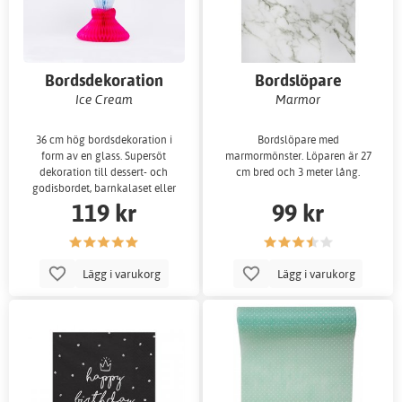
Bordsdekoration
Bordslöpare
Ice Cream
Marmor
36 cm hög bordsdekoration i
Bordslöpare med
form av en glass. Supersöt
marmormönster. Löparen är 27
dekoration till dessert- och
cm bred och 3 meter lång.
godisbordet, barnkalaset eller
119 kr
99 kr
buffén.
Lägg i varukorg
Lägg i varukorg