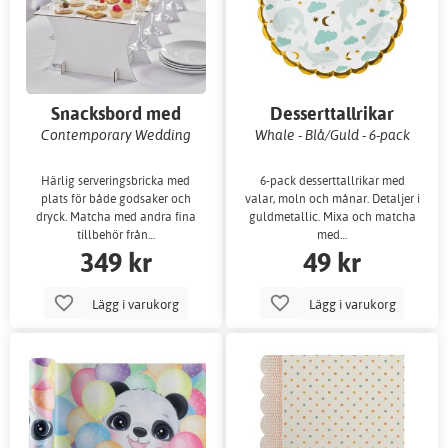
Snacksbord med
Desserttallrikar
drinkhållare
Contemporary Wedding
Whale - Blå/Guld - 6-pack
Härlig serveringsbricka med
6-pack desserttallrikar med
plats för både godsaker och
valar, moln och månar. Detaljer i
dryck. Matcha med andra fina
guldmetallic. Mixa och matcha
tillbehör från…
med…
349 kr
49 kr
Lägg i varukorg
Lägg i varukorg