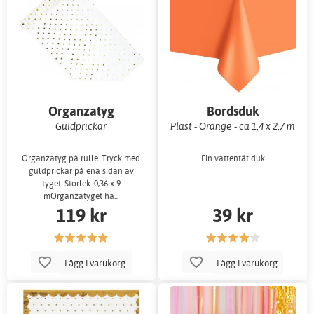
Organzatyg
Bordsduk
Guldprickar
Plast - Orange - ca 1,4 x 2,7 m
Organzatyg på rulle. Tryck med
Fin vattentät duk
guldprickar på ena sidan av
tyget. Storlek: 0,36 x 9
mOrganzatyget ha...
119 kr
39 kr
Lägg i varukorg
Lägg i varukorg