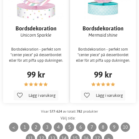
Bordsdekoration
Bordsdekoration
Unicorn Sparkle
Mermaid shine
Bordsdekoration - perfekt som
Bordsdekoration - perfekt som
"center piece" på dessertbordet
"center piece" på dessertbordet
eller för att piffa upp dukningen.
eller för att piffa upp dukningen.
99 kr
99 kr
Lägg i varukorg
Lägg i varukorg
Visar
577-624
av totalt
782
produkter
Välj sida:
<
1
2
3
4
5
6
7
8
9
10
11
12
13
14
15
16
17
>