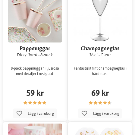
Pappmuggar
Champagneglas
Ditsy floral - 8-pack
16 cl - Clear
8-pack pappmuggar i ljusrosa
Fantastiskt fint champagneglas i
med detaljer i roséguld.
hårdplast.
59 kr
69 kr
Lägg i varukorg
Lägg i varukorg