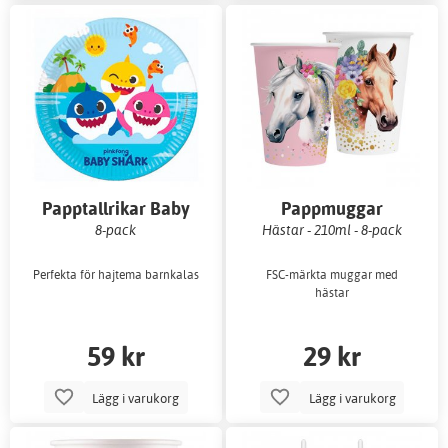
Papptallrikar Baby
Pappmuggar
Shark 23 cm
8-pack
Hästar - 210ml - 8-pack
Perfekta för hajtema barnkalas
FSC-märkta muggar med
hästar
59 kr
29 kr
Lägg i varukorg
Lägg i varukorg