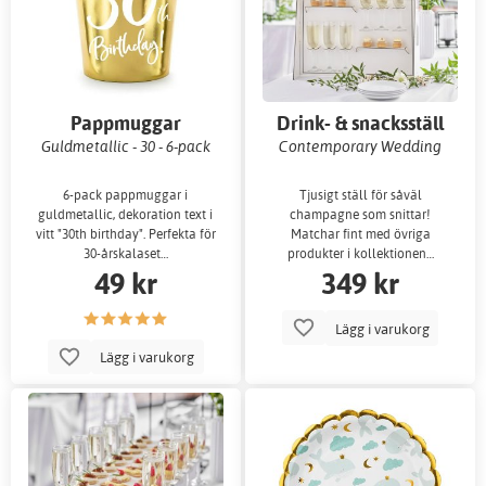
Pappmuggar
Drink- & snacksställ
Guldmetallic - 30 - 6-pack
Contemporary Wedding
6-pack pappmuggar i
Tjusigt ställ för såväl
guldmetallic, dekoration text i
champagne som snittar!
vitt "30th birthday". Perfekta för
Matchar fint med övriga
30-årskalaset…
produkter i kollektionen…
49 kr
349 kr
Lägg i varukorg
Lägg i varukorg