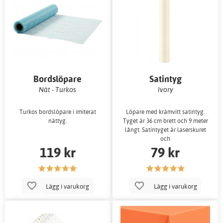
Bordslöpare
Satintyg
Nät - Turkos
Ivory
Turkos bordslöpare i imiterat
Löpare med krämvitt satintyg.
nättyg.
Tyget är 36 cm brett och 9 meter
långt. Satintyget är laserskuret
och
119 kr
79 kr
Lägg i varukorg
Lägg i varukorg