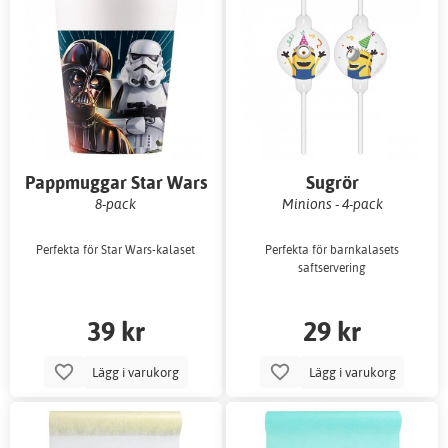
Pappmuggar Star Wars
Sugrör
Galaxy
8-pack
Minions - 4-pack
Perfekta för Star Wars-kalaset
Perfekta för barnkalasets
saftservering
39 kr
29 kr
Lägg i varukorg
Lägg i varukorg