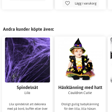
Lägg i varukorg
Andra kunder köpte även:
Spindelnät
Häxklänning med hatt
Lila
Cauldron Cutie
Lila spindelnät att dekorera
Otoligt gullig babyklänning
med på bord, buffén eller över
för den lilla, lilla häxan.