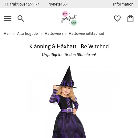
Information
Fri frakt över 599 kr
Nyheter >>
Hem
>
Alla högtider
>
Halloween
>
Halloweenutklädnad
Klänning & Häxhatt - Be Witched
Urgulligt kit för den lilla häxan!