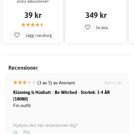
andra dekorationer!
39 kr
349 kr
Se alla
Lägg i varukorg
Recensioner
(3 av 5) av Anonym
2020-11-08
Klänning & Häxhatt - Be Witched - Storlek: 3-4 ÅR
(18080)
Fin outfit
Hjälpte den här recensionen dig?
Ja
Nej