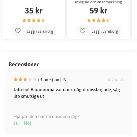
roséguld och en förpackning
35 kr
59 kr
består
Lägg i varukorg
Lägg i varukorg
Recensioner
(3 av 5) av L.N
2017-07-21
Jättefin! Blommorna var dock något missfärgade, såg
lite smutsiga ut
Hjälpte den här recensionen dig?
Ja
Nej