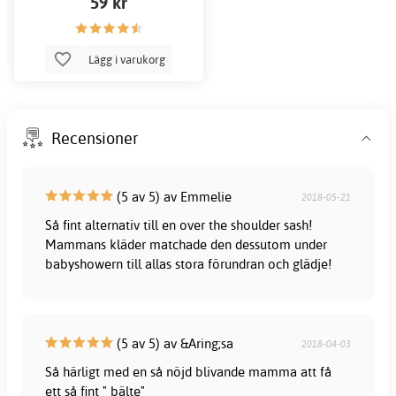
59 kr
Lägg i varukorg
Recensioner
(5 av 5) av Emmelie
2018-05-21
Så fint alternativ till en over the shoulder sash!
Mammans kläder matchade den dessutom under
babyshowern till allas stora förundran och glädje!
(5 av 5) av &Aring;sa
2018-04-03
Så härligt med en så nöjd blivande mamma att få
ett så fint " bälte"