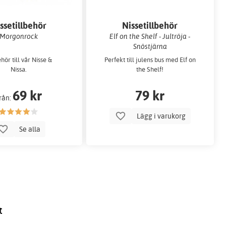
ssetillbehör
Nissetillbehör
Morgonrock
Elf on the Shelf - Jultröja -
Snöstjärna
ehör till vår Nisse &
Perfekt till julens bus med Elf on
Nissa.
the Shelf!
69 kr
79 kr
rån:
Lägg i varukorg
Se alla
t