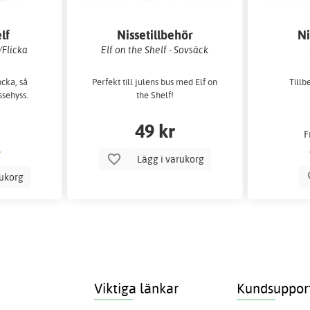
lf
Nissetillbehör
Ni
/Flicka
Elf on the Shelf - Sovsäck
ocka, så
Perfekt till julens bus med Elf on
Tillb
ssehyss.
the Shelf!
49 kr
F
Lägg i varukorg
rukorg
Viktiga länkar
Kundsuppor