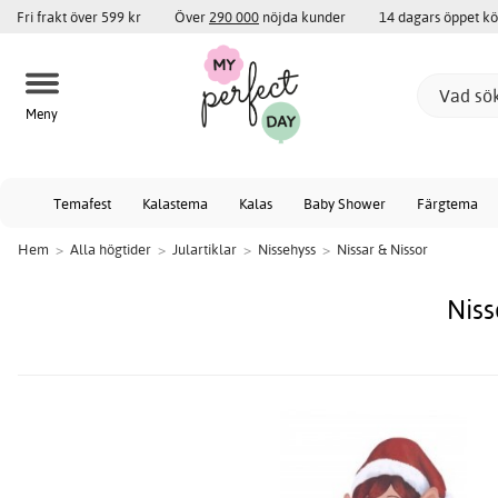
Fri frakt över 599 kr
Över
290 000
nöjda kunder
14 dagars öppet k
Meny
Temafest
Kalastema
Kalas
Baby Shower
Färgtema
Hem
>
Alla högtider
>
Julartiklar
>
Nissehyss
>
Nissar & Nissor
Niss