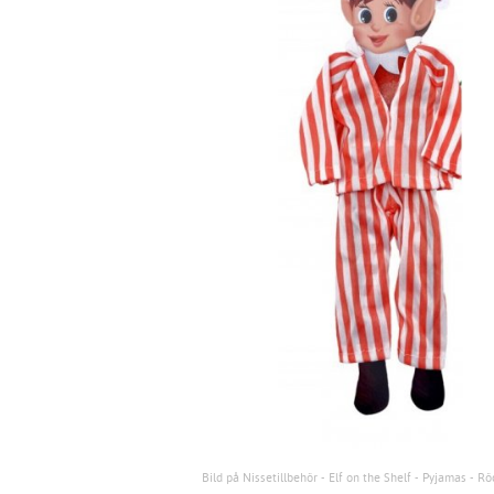
Bild på Nissetillbehör - Elf on the Shelf - Pyjamas - Rö