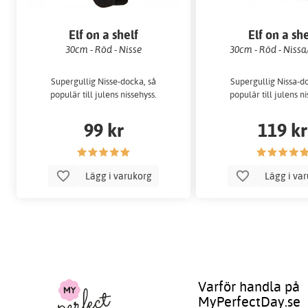
Elf on a shelf
Elf on a she
30cm - Röd - Nisse
30cm - Röd - Nissa
Supergullig Nisse-docka, så
Supergullig Nissa-d
populär till julens nissehyss.
populär till julens ni
99 kr
119 kr
Lägg i varukorg
Lägg i va
Varför handla på
MyPerfectDay.se