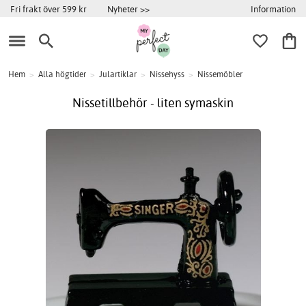
Information
Fri frakt över 599 kr
Nyheter >>
Hem
>
Alla högtider
>
Julartiklar
>
Nissehyss
>
Nissemöbler
Nissetillbehör - liten symaskin