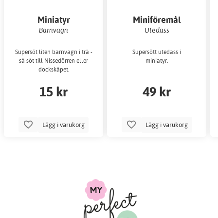
Miniatyr
Miniföremål
Barnvagn
Utedass
Supersöt liten barnvagn i trä -
Supersött utedass i
så söt till Nissedörren eller
miniatyr.
dockskåpet.
15 kr
49 kr
Lägg i varukorg
Lägg i varukorg