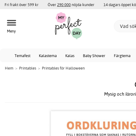
Fri frakt över 599 kr
Över
290 000
nöjda kunder
14 dagars öppet k
Meny
Temafest
Kalastema
Kalas
Baby Shower
Färgtema
Hem
>
Printables
>
Printables för Halloween
Mysig och lärori