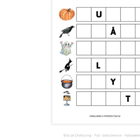
Bild på Ordkluring - Fyll i bokstäverna - Hallowee