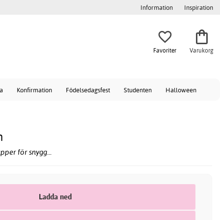
Information
Inspiration
Favoriter
Varukorg
a
Konfirmation
Födelsedagsfest
Studenten
Halloween
n
pper för snygg...
Ladda ned