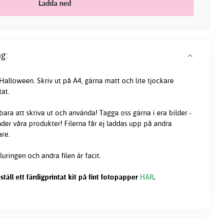
Ladda ned
g:
 Halloween. Skriv ut på A4, gärna matt och lite tjockare
at.
 bara att skriva ut och använda! Tagga oss gärna i era bilder -
änder våra produkter! Filerna får ej laddas upp på andra
are.
luringen och andra filen är facit.
ll ett färdigprintat kit på fint fotopapper
HÄR
.