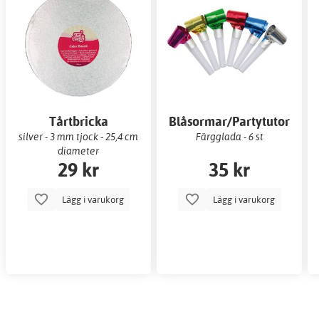
Tårtbricka
Blåsormar/Partytutor
silver - 3 mm tjock - 25,4 cm
Färgglada - 6 st
diameter
29 kr
35 kr
Lägg i varukorg
Lägg i varukorg