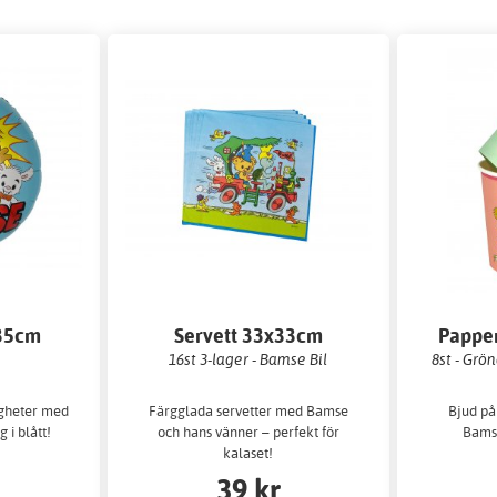
 35cm
Servett 33x33cm
Pappe
16st 3-lager - Bamse Bil
8st - Grö
ligheter med
Färgglada servetter med Bamse
Bjud på
 i blått!
och hans vänner – perfekt för
Bamse
kalaset!
39 kr