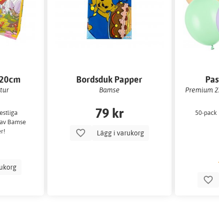
x20cm
Bordsduk Papper
Pas
120x180cm
tur
Bamse
Premium 27
79 kr
estliga
50-pack 
 av Bamse
r!
Lägg i varukorg
rukorg