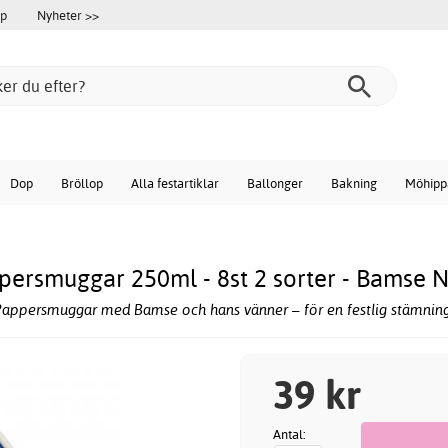
öp
Nyheter >>
Dop
Bröllop
Alla festartiklar
Ballonger
Bakning
Möhipp
persmuggar 250ml - 8st 2 sorter - Bamse N
appersmuggar med Bamse och hans vänner – för en festlig stämning
39 kr
Antal: