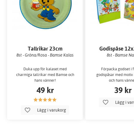
Tallrikar 23cm
Godispåse 12
8st - Gröna/Rosa - Bamse Kalas
8st - Bamse Na
Duka upp för kalaset med
Förpacka godiset i f
charmiga tallrikar med Bamse och
godispåsar med motiv
hans vänner!
och hans vänne
49 kr
39 kr
Lägg i va
Lägg i varukorg