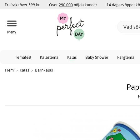
Fri frakt över 599 kr
Över
290 000
nöjda kunder
14 dagars öppet k
Meny
Temafest
Kalastema
Kalas
Baby Shower
Färgtema
Hem
>
Kalas
>
Barnkalas
Pap
P