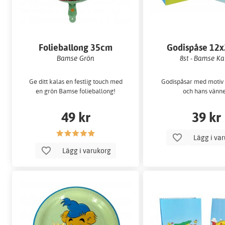
Folieballong 35cm
Godispåse 12
Bamse Grön
8st - Bamse Ka
Ge ditt kalas en festlig touch med
Godispåsar med motiv
en grön Bamse folieballong!
och hans vänne
49 kr
39 kr
Lägg i va
Lägg i varukorg