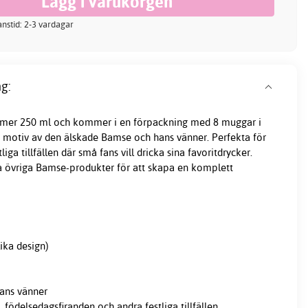
ranstid: 2-3 vardagar
g:
er 250 ml och kommer i en förpackning med 8 muggar i
d motiv av den älskade Bamse och hans vänner. Perfekta för
liga tillfällen där små fans vill dricka sina favoritdrycker.
 övriga Bamse-produkter för att skapa en komplett
lika design)
ans vänner
 födelsedagsfiranden och andra festliga tillfällen