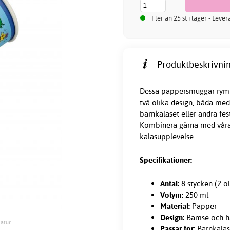
Fler än 25 st i lager - Leve
Produktbeskrivnin
Dessa pappersmuggar rymm
två olika design, båda me
barnkalaset eller andra fest
Kombinera gärna med våra
kalasupplevelse.
Specifikationer:
Antal:
8 stycken (2 o
Volym:
250 ml
Material:
Papper
Design:
Bamse och h
Natur
Passar för:
Barnkalas,