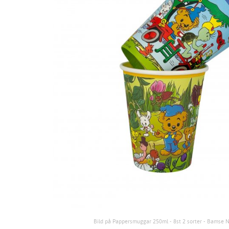
Bild på Pappersmuggar 250ml - 8st 2 sorter - Bamse 