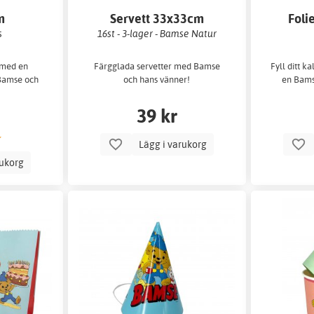
m
Servett 33x33cm
Foli
s
16st - 3-lager - Bamse Natur
 med en
Färgglada servetter med Bamse
Fyll ditt k
Bamse och
och hans vänner!
en Bamse
39 kr
Lägg i varukorg
rukorg