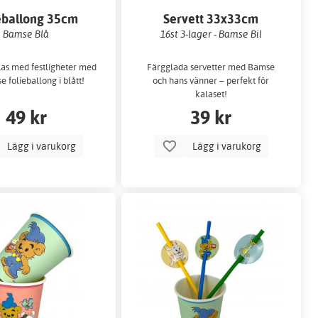
eballong 35cm
Servett 33x33cm
Bamse Blå
16st 3-lager - Bamse Bil
alas med festligheter med
Färgglada servetter med Bamse
 folieballong i blått!
och hans vänner – perfekt för
kalaset!
49 kr
39 kr
Lägg i varukorg
Lägg i varukorg