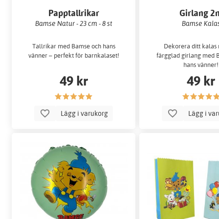
Papptallrikar
Girlang 2
Bamse Natur - 23 cm - 8 st
Bamse Kala
Tallrikar med Bamse och hans
Dekorera ditt kalas
vänner – perfekt för barnkalaset!
färgglad girlang med 
hans vänner!
49 kr
49 kr
Lägg i varukorg
Lägg i va