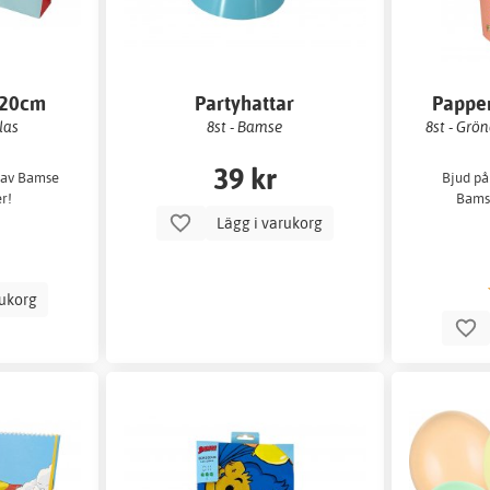
x20cm
Partyhattar
Pappe
las
8st - Bamse
8st - Grö
39 kr
 av Bamse
Bjud på
r!
Bamse
Lägg i varukorg
rukorg