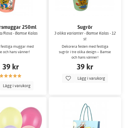
rsmuggar 250ml
Sugrör
na/Rosa - Bamse Kalas
3 olika varianter - Bamse Kalas - 12
st
 festliga muggar med
Dekorera festen med festliga
 och hans vänner!
sugrör i tre olika design – Bamse
och hans vänner!
39 kr
39 kr
Lägg i varukorg
Lägg i varukorg