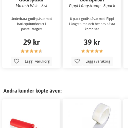
Make A Wish - 6 st
Pippi Långstrump - 8-pack
Underbara godispåsar med
8-pack godispåsar med Pippi
harlequinmönster i
Långstrump och hennes bästa
pastellfärger!
kompisar.
29 kr
39 kr
Lägg i varukorg
Lägg i varukorg
Andra kunder köpte även: