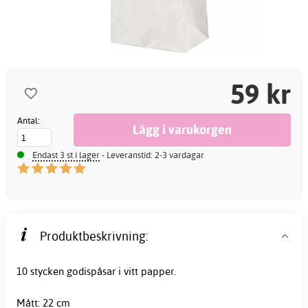
59 kr
Antal:
Endast 3 st i lager
- Leveranstid: 2-3 vardagar
Produktbeskrivning:
10 stycken
godispåsar
i
vitt
papper.
Mått: 22 cm