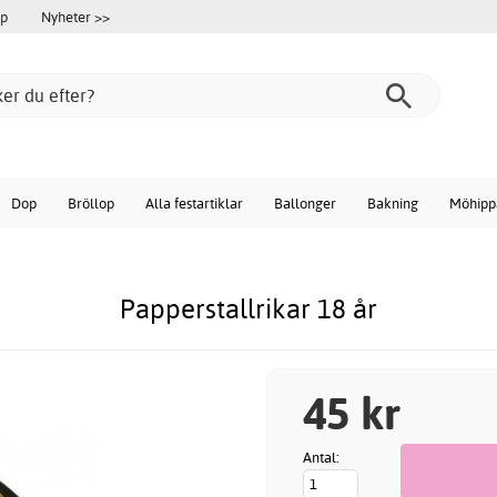
öp
Nyheter >>
Dop
Bröllop
Alla festartiklar
Ballonger
Bakning
Möhipp
Papperstallrikar 18 år
45 kr
Antal: