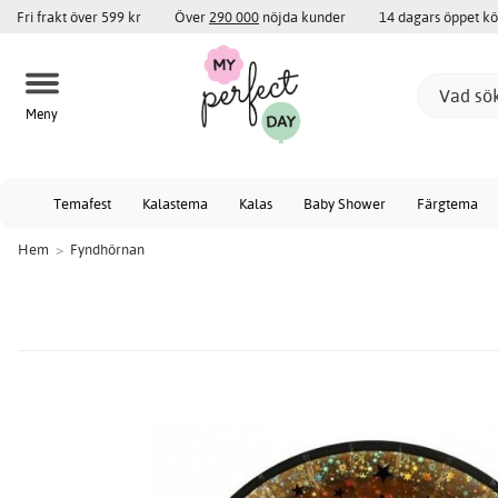
Fri frakt över 599 kr
Över
290 000
nöjda kunder
14 dagars öppet k
Meny
Temafest
Kalastema
Kalas
Baby Shower
Färgtema
Hem
>
Fyndhörnan