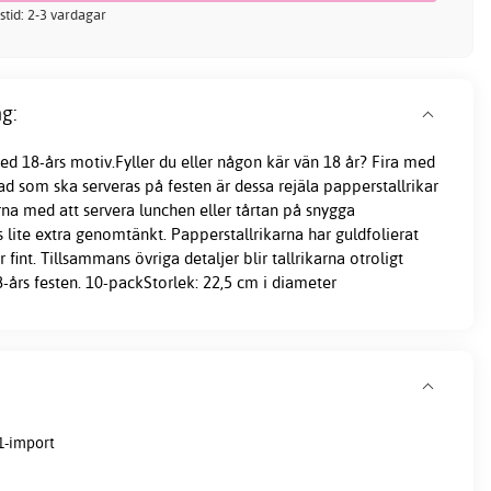
stid: 2-3 vardagar
g:
ed 18-års motiv.Fyller du eller någon kär vän 18 år? Fira med
d som ska serveras på festen är dessa rejäla papperstallrikar
na med att servera lunchen eller tårtan på snygga
 lite extra genomtänkt. Papperstallrikarna har guldfolierat
int. Tillsammans övriga detaljer blir tallrikarna otroligt
8-års festen. 10-packStorlek: 22,5 cm i diameter
1-import