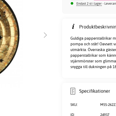
Endast 2 st i lager
- Leveran
Produktbeskrivnin
Guldiga papperstallrikar m
pompa och ståt! Oavsett va
utmärkta. Överraska gäster
papperstallrikar som känns
stjärnmönster som glimmar f
snygga till dukningen på 1
Specifikationer
SKU:
M55-2622
ID:
24937