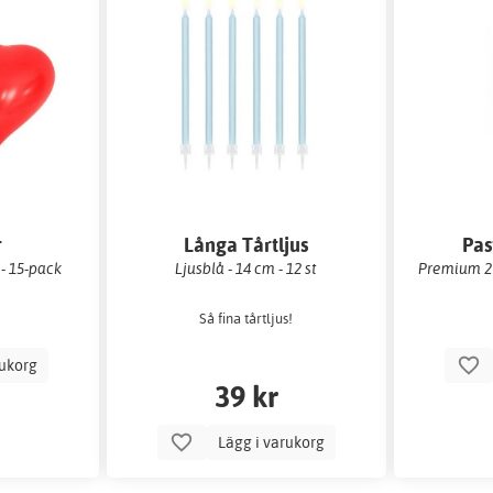
r
Långa Tårtljus
Pas
 - 15-pack
Ljusblå - 14 cm - 12 st
Premium 27
Så fina tårtljus!
rukorg
39 kr
Lägg i varukorg