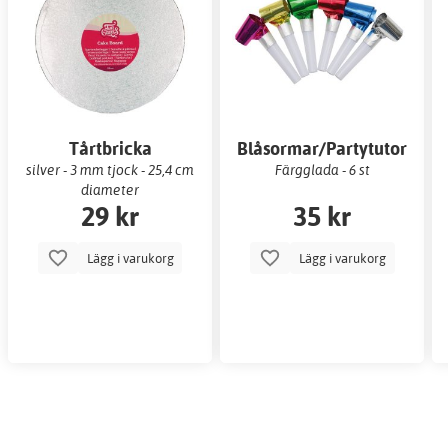
Tårtbricka
Blåsormar/Partytutor
silver - 3 mm tjock - 25,4 cm
Färgglada - 6 st
diameter
29 kr
35 kr
Lägg i varukorg
Lägg i varukorg