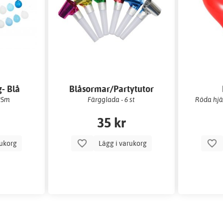
- Blå
Blåsormar/Partytutor
 25m
Färgglada - 6 st
Röda hjär
35 kr
rukorg
Lägg i varukorg