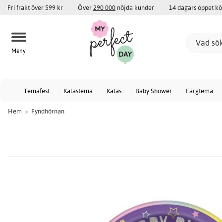
Fri frakt över 599 kr
Över
290 000
nöjda kunder
14 dagars öppet k
Meny
Temafest
Kalastema
Kalas
Baby Shower
Färgtema
Hem
>
Fyndhörnan