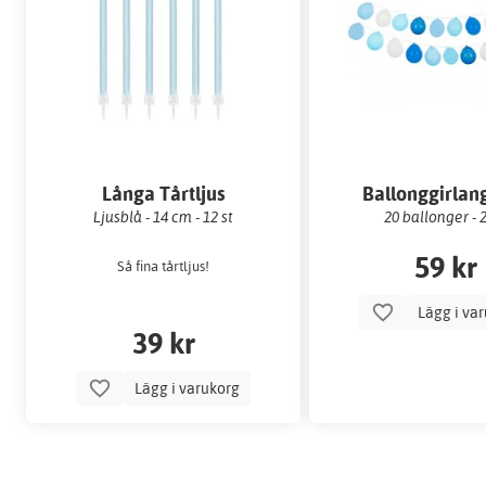
Långa Tårtljus
Ballonggirlang
Ljusblå - 14 cm - 12 st
20 ballonger -
59 kr
Så fina tårtljus!
Lägg i va
39 kr
Lägg i varukorg