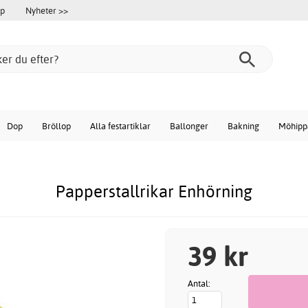
öp
Nyheter >>
Dop
Bröllop
Alla festartiklar
Ballonger
Bakning
Möhipp
Papperstallrikar Enhörning
39 kr
Antal: