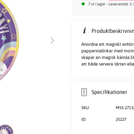
7 st i lager - Leveranstid: 2
Produktbeskrivnin
Anordna ett magiskt enhörni
papperstallrikar med motiv 
skapar en magisk känsla.St
att både servera tårtan ell
Specifikationer
SKU:
M55-2713
ID:
25227