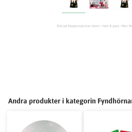
Bild på Papperstallrikar Kanin i Hatt 8-pack -Meri M
Andra produkter i kategorin Fyndhörna