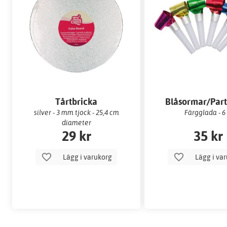
Tårtbricka
Blåsormar/Part
silver - 3 mm tjock - 25,4 cm
Färgglada - 6 
diameter
29 kr
35 kr
Lägg i varukorg
Lägg i va