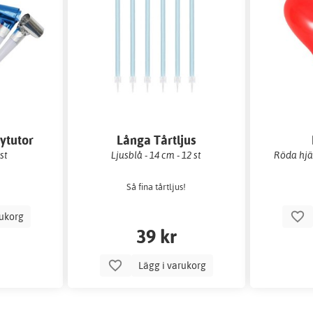
ytutor
Långa Tårtljus
st
Ljusblå - 14 cm - 12 st
Röda hjär
Så fina tårtljus!
rukorg
39 kr
Lägg i varukorg