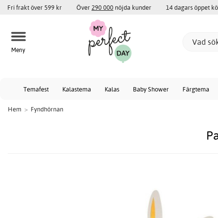
Fri frakt över 599 kr
Över
290 000
nöjda kunder
14 dagars öppet k
Meny
Temafest
Kalastema
Kalas
Baby Shower
Färgtema
Hem
>
Fyndhörnan
Pa