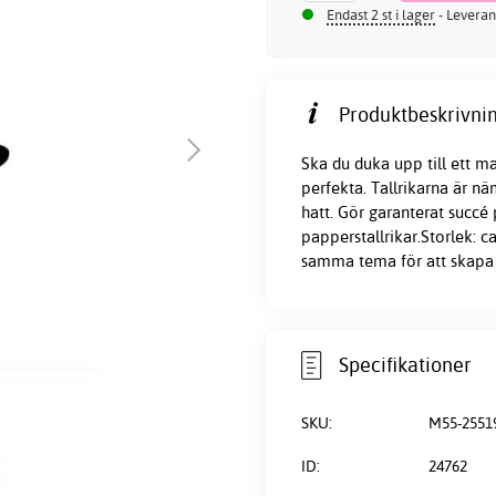
Endast 2 st i lager
- Leveran
Produktbeskrivnin
Ska du duka upp till ett ma
perfekta. Tallrikarna är n
hatt. Gör garanterat succé
papperstallrikar.Storlek: 
samma tema för att skapa 
Specifikationer
SKU:
M55-2551
ID:
24762