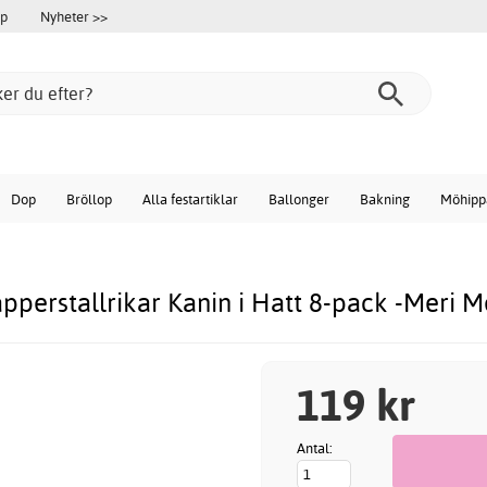
öp
Nyheter >>
Dop
Bröllop
Alla festartiklar
Ballonger
Bakning
Möhipp
pperstallrikar Kanin i Hatt 8-pack -Meri M
119 kr
Antal: