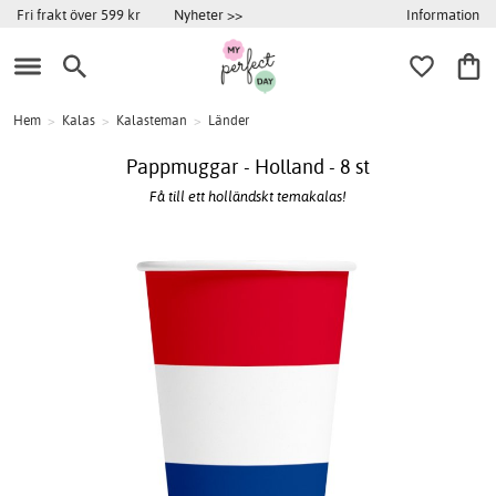
Information
Fri frakt över 599 kr
Nyheter >>
Hem
>
Kalas
>
Kalasteman
>
Länder
Pappmuggar - Holland - 8 st
Få till ett holländskt temakalas!