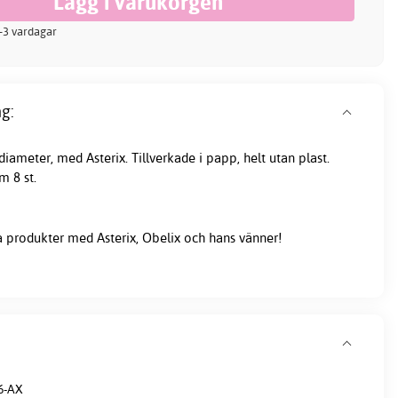
 2-3 vardagar
g:
 diameter, med Asterix. Tillverkade i papp, helt utan plast.
 8 st.
produkter med Asterix, Obelix och hans vänner!
6-AX