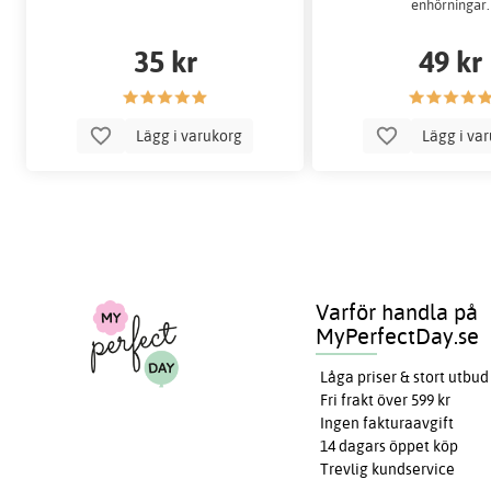
enhörningar.
35 kr
49 kr
Lägg i varukorg
Lägg i va
Varför handla på
MyPerfectDay.se
Låga priser & stort utbud
Fri frakt över 599 kr
Ingen fakturaavgift
14 dagars öppet köp
Trevlig kundservice