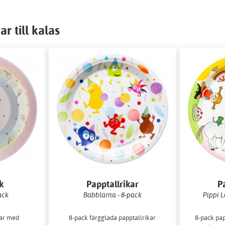
r till kalas
k
Papptallrikar
P
ack
Babblarna - 8-pack
Pippi 
kar med
8-pack färgglada papptallrikar
8-pack pap