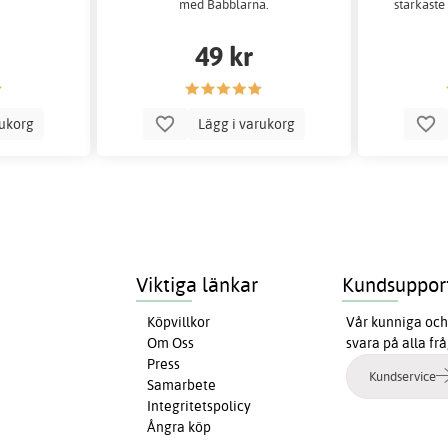
med Babblarna.
starkaste 
49 kr
rukorg
Lägg i varukorg
Viktiga länkar
Kundsuppor
Köpvillkor
Vår kunniga och 
Om Oss
svara på alla fr
Press
Kundservice
Samarbete
Integritetspolicy
Ångra köp