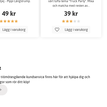
tjej - Pippi Långstrump.
vårt tuffa tema "Truck Party". Mixa
och matcha med resten av…
49 kr
39 kr
Lägg i varukorg
Lägg i varukorg
t
tillmötesgående kundservice finns här för att hjälpa dig och
ågor som rör ditt köp!