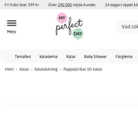
Fri frakt över 599 kr
Över
290 000
nöjda kunder
14 dagars öppet k
Meny
Temafest
Kalastema
Kalas
Baby Shower
Färgtema
Hem
>
Kalas
>
Kalasdukning
>
Papptallrikar till kalas