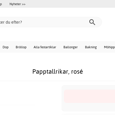
öp
Nyheter >>
Dop
Bröllop
Alla festartiklar
Ballonger
Bakning
Möhipp
Papptallrikar, rosé