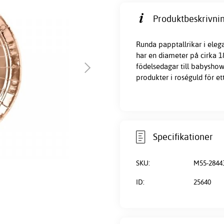
Produktbeskrivnin
Runda papptallrikar i elegan
har en diameter på cirka 18
födelsedagar till babyshow
produkter i roséguld för et
Specifikationer
SKU:
M55-2844
ID:
25640