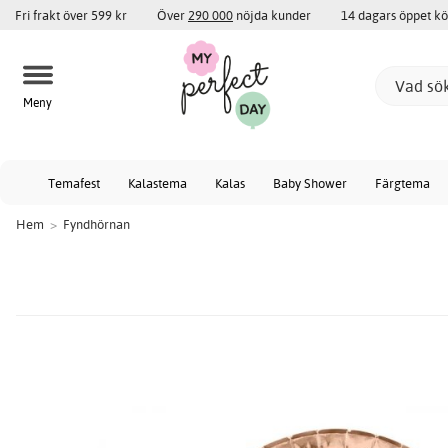
Fri frakt över 599 kr
Över
290 000
nöjda kunder
14 dagars öppet k
Meny
Temafest
Kalastema
Kalas
Baby Shower
Färgtema
Hem
>
Fyndhörnan