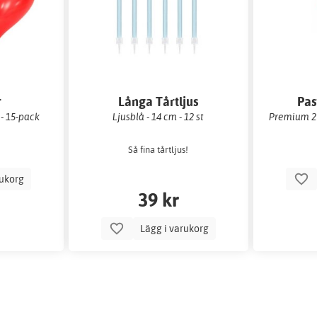
r
Långa Tårtljus
Pas
 - 15-pack
Ljusblå - 14 cm - 12 st
Premium 27
Så fina tårtljus!
rukorg
39 kr
Lägg i varukorg