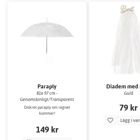
Paraply
Diadem med s
81x 97 cm -
Guld
Genomskinligt/Transparent
79 kr
Diskret paraply om regnet
kommer!
Lägg i va
149 kr