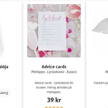
löja
Advice cards
Möhippa - Lyckoboost - 8-pack
98
Advice cards - Lyckoboost till
Vackert pa
bruden. Härlig aktivitet på
möhippan.
rukorg
39 kr