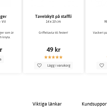
nger
Tavelskylt på staffli
- Vit
14 x 10 cm
98
nger som är
Griffeltavla till festen!
Vackert pa
ch knyta.
r
49 kr
la
Lägg i varukorg
Viktiga länkar
Kundsuppor