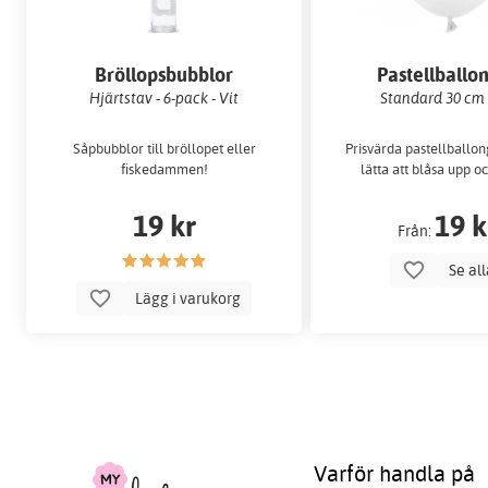
Bröllopsbubblor
Pastellballo
Hjärtstav - 6-pack - Vit
Standard 30 cm 
Såpbubblor till bröllopet eller
Prisvärda pastellballo
fiskedammen!
lätta att blåsa upp o
19 kr
19 k
Från:
Se al
Lägg i varukorg
Varför handla på