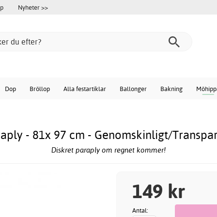
öp
Nyheter >>
Dop
Bröllop
Alla festartiklar
Ballonger
Bakning
Möhipp
aply - 81x 97 cm - Genomskinligt/Transpa
Diskret paraply om regnet kommer!
149 kr
Antal: