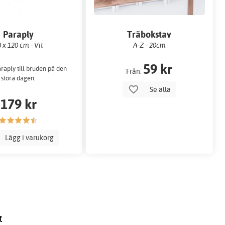
Paraply
Träbokstav
 x 120 cm - Vit
A-Z - 20cm
59 kr
raply till bruden på den
Från:
stora dagen.
Se alla
179 kr
Lägg i varukorg
t