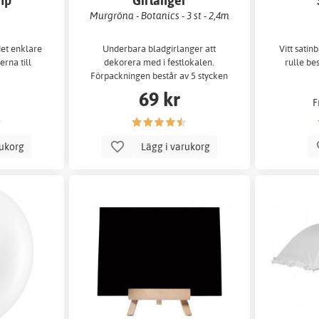
mp
Girlanger
Murgröna - Botanics - 3 st - 2,4m
et enklare
Underbara bladgirlanger att
Vitt satin
erna till
dekorera med i festlokalen.
rulle be
Förpackningen består av 5 stycken
girlanger som var och en är 2
69 kr
F
meter lå
rukorg
Lägg i varukorg