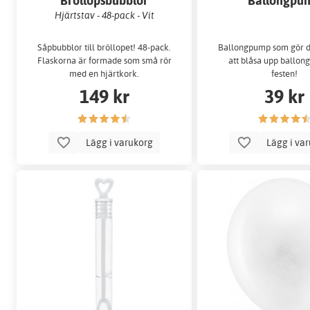
Bröllopsbubblor
Ballongpu
Hjärtstav - 48-pack - Vit
Såpbubblor till bröllopet! 48-pack.
Ballongpump som gör d
Flaskorna är formade som små rör
att blåsa upp ballong
med en hjärtkork.
festen!
149 kr
39 kr
Lägg i varukorg
Lägg i va