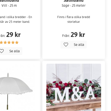
Satinband
Satinband
Vitt - 25 m
Sage - 25 meter
band i olika bredder - En
Finns i flera olika bredd
står av 25 meter band.
storlekar
29 kr
29 kr
rån:
Från:
Se alla
Se alla