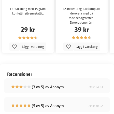
Förpackning med 15 gram
1,5 meter lång backdrop att
konfetti i silvermetallic.
dekorera med på
födelsedagsfesten!
Dekorationen är i
29 kr
39 kr
silvermetallic.
Lägg i varukorg
Lägg i varukorg
Recensioner
(3 av 5) av Anonym
2022-04-03
(5 av 5) av Anonym
2020-10-22