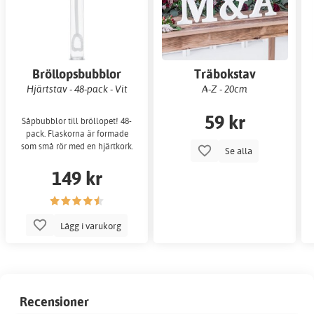
Bröllopsbubblor
Träbokstav
Hjärtstav - 48-pack - Vit
A-Z - 20cm
59 kr
Såpbubblor till bröllopet! 48-
pack. Flaskorna är formade
som små rör med en hjärtkork.
Se alla
149 kr
Lägg i varukorg
Recensioner