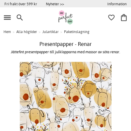
Information
Fri frakt över 599 kr
Nyheter >>
Hem
>
Alla högtider
>
Julartiklar
>
Paketinslagning
Presentpapper - Renar
Jättefint presentpapper till julklapparna med massor av söta renar.