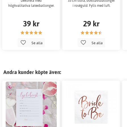
Dekorera med
35 cm stora, bokstavsballonger
högkvalitativa latexballonger.
i roséguld. Fylls med luft.
39 kr
29 kr
Se alla
Se alla
Andra kunder köpte även: