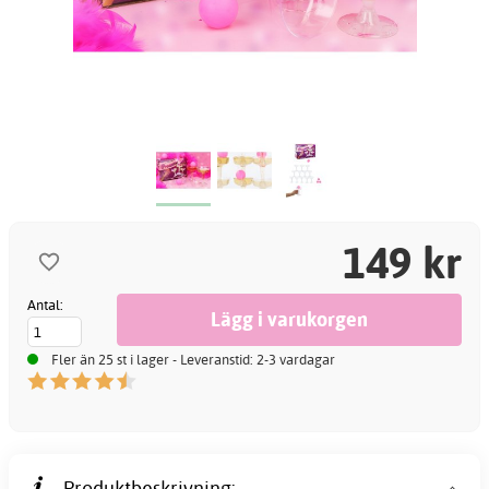
149 kr
Antal:
Fler än 25 st i lager - Leveranstid: 2-3 vardagar
Produktbeskrivning: