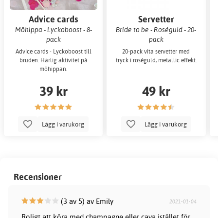
Advice cards
Servetter
Möhippa - Lyckoboost - 8-
Bride to be - Roséguld - 20-
pack
pack
Advice cards - Lyckoboost till
20-pack vita servetter med
bruden. Härlig aktivitet på
tryck i roséguld, metallic effekt.
möhippan.
39 kr
49 kr
Lägg i varukorg
Lägg i varukorg
Recensioner
(3 av 5) av Emily
2021-01-04
Roligt att köra med champagne eller cava istället för