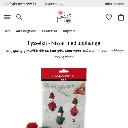
Information
Fri frakt över 599 kr
Nyheter >>
Hem
>
Alla högtider
>
Julartiklar
>
Julpyssel
Pysselkit - Nissar med upphänge
Litet, gulligt pysselkit där du kan göra dina egna små tomtenissar att hänga
upp i granen.