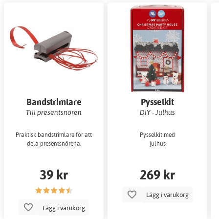
Bandstrimlare
Pysselkit
Till presentsnören
DIY - Julhus
Praktisk bandstrimlare för att
Pysselkit med
dela presentsnörena.
julhus
39 kr
269 kr
Lägg i varukorg
Lägg i varukorg