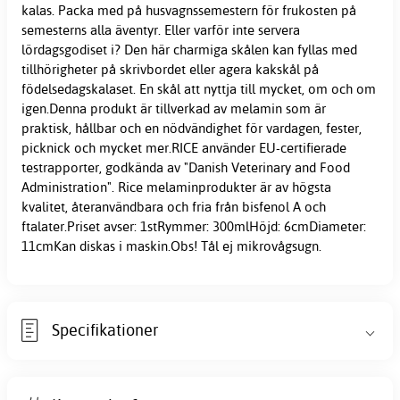
kalas. Packa med på husvagnssemestern för frukosten på
semesterns alla äventyr. Eller varför inte servera
lördagsgodiset i? Den här charmiga skålen kan fyllas med
tillhörigheter på skrivbordet eller agera kakskål på
födelsedagskalaset. En skål att nyttja till mycket, om och om
igen.Denna produkt är tillverkad av melamin som är
praktisk, hållbar och en nödvändighet för vardagen, fester,
picknick och mycket mer.RICE använder EU-certifierade
testrapporter, godkända av "Danish Veterinary and Food
Administration". Rice melaminprodukter är av högsta
kvalitet, återanvändbara och fria från bisfenol A och
ftalater.Priset avser: 1stRymmer: 300mlHöjd: 6cmDiameter:
11cmKan diskas i maskin.Obs! Tål ej mikrovågsugn.
Specifikationer