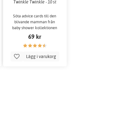
Twinkle Twinkle - 10 st
Söta advice cards till den
blivande mamman från
baby shower kollektionen
"Twinkle Twinkle".
69 kr
Lägg i varukorg