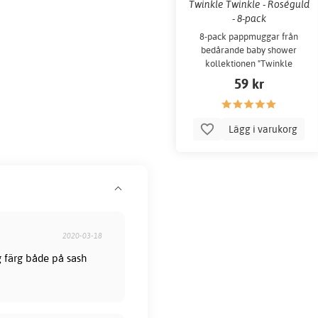
Twinkle Twinkle - Roséguld
- 8-pack
8-pack pappmuggar från
bedårande baby shower
kollektionen "Twinkle
Twinkle"
59 kr
Lägg i varukorg
2020-03-18
 färg både på sash