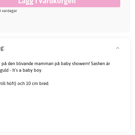
-3 vardagar
g:
tta på den blivande mamman på baby showern! Sashen är
éguld - It's a baby boy.
till höft) och 10 cm bred.