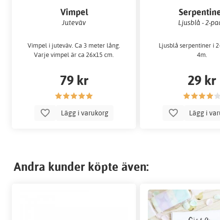
Vimpel
Serpentin
Juteväv
Ljusblå - 2-pa
Vimpel i juteväv. Ca 3 meter lång.
Ljusblå serpentiner i 2
Varje vimpel är ca 26x15 cm.
4m.
79 kr
29 kr
Lägg i varukorg
Lägg i va
Andra kunder köpte även: