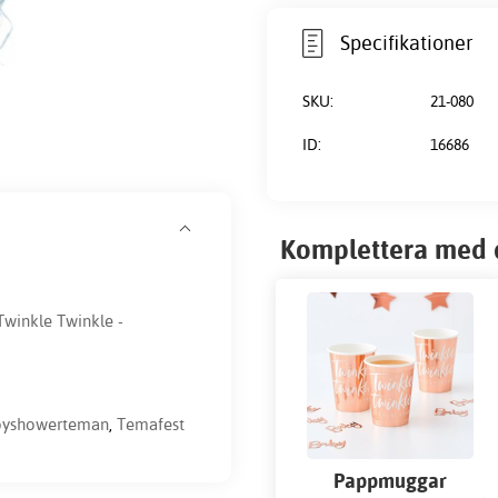
Specifikationer
SKU:
21-080
ID:
16686
Komplettera med 
Twinkle Twinkle -
byshowerteman
,
Temafest
Pappmuggar