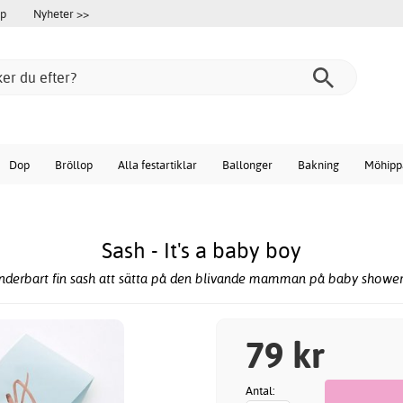
öp
Nyheter >>
Dop
Bröllop
Alla festartiklar
Ballonger
Bakning
Möhipp
Sash - It's a baby boy
nderbart fin sash att sätta på den blivande mamman på baby shower
79 kr
Antal: