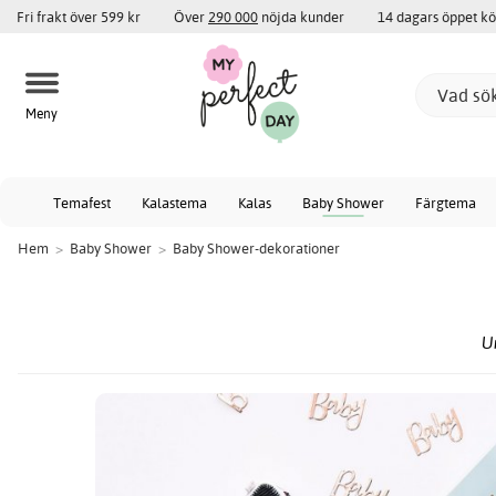
Fri frakt över 599 kr
Över
290 000
nöjda kunder
14 dagars öppet k
Meny
Temafest
Kalastema
Kalas
Baby Shower
Färgtema
Hem
>
Baby Shower
>
Baby Shower-dekorationer
U