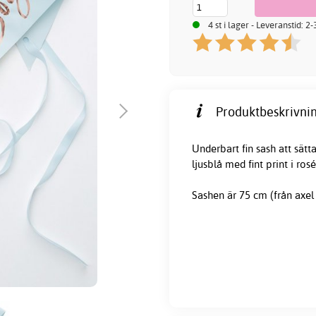
4 st i lager - Leveranstid: 2
Produktbeskrivnin
Underbart fin sash att sä
ljusblå med fint print i ros
Sashen är 75 cm (från axel 