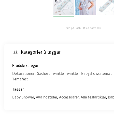
Bild på Sash - It's a baby boy
Kategorier & taggar
Produktkategorier:
Dekorationer
,
Sasher
,
Twinkle Twinkle - Babyshowertema
,
Temafest
Taggar:
Baby Shower
,
Alla högtider
,
Accessoarer
,
Alla festartiklar
,
Ba