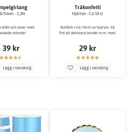
mpelgirlang
Träkonfetti
å/Silver - 1,3m
Hjärtan - Ca 50 st
i blått och silver med
Konfetti i trä i form av hjärtan. Så
andade mönster
fint att dekorera bordet m.m. med.
39 kr
29 kr
Lägg i varukorg
Lägg i varukorg