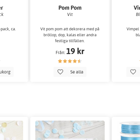
er
Pom Pom
Vi
ck
Vit
Bl
-pack, ca.
Vit pom pom att dekorera med på
Vimpel 
bröllop, dop, kalas eller andra
bl
festliga tillfällen.
19 kr
Från:
rukorg
Se alla