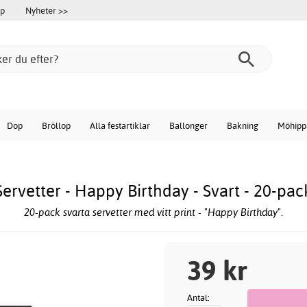
öp
Nyheter >>
Dop
Bröllop
Alla festartiklar
Ballonger
Bakning
Möhipp
Servetter - Happy Birthday - Svart - 20-pac
20-pack svarta servetter med vitt print - "Happy Birthday".
39 kr
Antal: