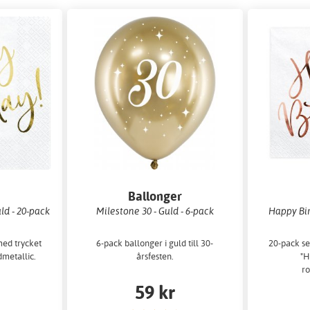
r
Ballonger
ld - 20-pack
Milestone 30 - Guld - 6-pack
Happy Bir
 med trycket
6-pack ballonger i guld till 30-
20-pack ser
dmetallic.
årsfesten.
"H
ro
59 kr