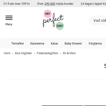
Fri frakt över 599 kr
Över
290 000
nöjda kunder
14 dagars öppet k
Meny
Temafest
Kalastema
Kalas
Baby Shower
Färgtema
Hem
>
Alla högtider
>
Födelsedagsfest
>
30-årsfest