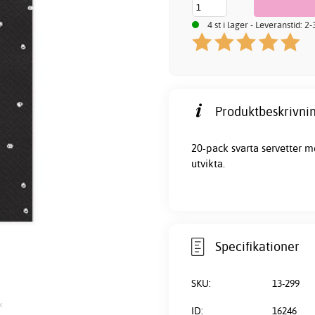
4 st i lager - Leveranstid: 2
Produktbeskrivnin
20-pack svarta
servetter
me
utvikta.
Specifikationer
SKU:
13-299
k
ID:
16246