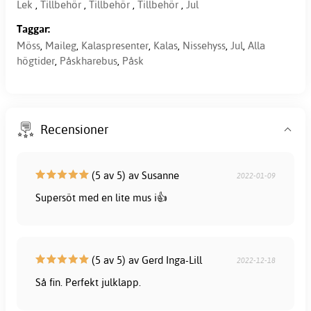
Lek
,
Tillbehör
,
Tillbehör
,
Tillbehör
,
Jul
Taggar:
Möss
,
Maileg
,
Kalaspresenter
,
Kalas
,
Nissehyss
,
Jul
,
Alla
högtider
,
Påskharebus
,
Påsk
Recensioner
(5 av 5) av Susanne
2022-01-09
Supersöt med en lite mus i👍
(5 av 5) av Gerd Inga-Lill
2022-12-18
Så fin. Perfekt julklapp.