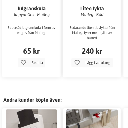
Julgranskula
Liten lykta
Julpynt Gris - Maileg
Maileg - Röd
Supersöt julgranskula i form av
Bedårande liten ljuslykta från
en gris från Maileg.
Maileg, lyser med hjälp av
batteri.
65 kr
240 kr
Se alla
Lägg i varukorg
Andra kunder köpte även: